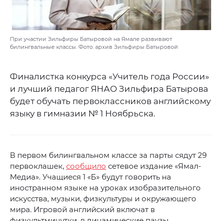
При участии Зильфиры Батыровой на Ямале развивают
билингвальные классы. Фото: архив Зильфиры Батыровой
Финалистка конкурса «Учитель года России»
и лучший педагог ЯНАО Зильфира Батырова
будет обучать первоклассников английскому
языку в гимназии № 1 Ноябрьска.
В первом билингвальном классе за парты сядут 29
первоклашек,
сообщило
сетевое издание «Ямал-
Медиа». Учащиеся 1 «Б» будут говорить на
иностранном языке на уроках изобразительного
искусства, музыки, физкультуры и окружающего
мира. Игровой английский включат в
физкультминутки, в динамические паузы,