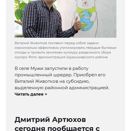
Виталий Животков поставил перед собой задачи:
максимально эффективно утилизировать твёрдые бытовые
отходы и привить землякам культуру раздельного сбора
мусора. Фото: администрация Шурышкарского района
В селе Мужи запустили в работу
промышленный шредер. Приобрёл его
Виталий Животков на субсидию,
выделенную районной администрацией.
Читать далее >
Дмитрий Артюхов
сегодня пообщается с