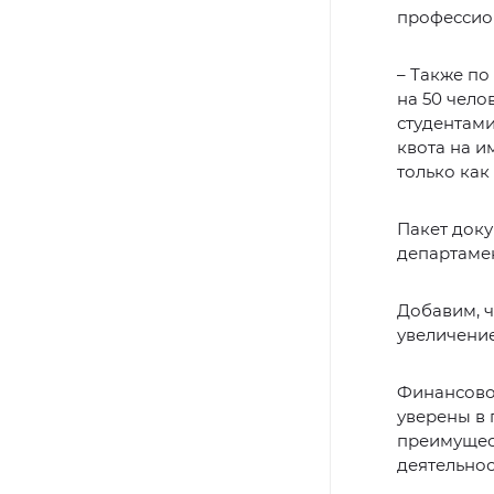
профессио
– Также по
на 50 чело
студентами
квота на и
только как
Пакет док
департаме
Добавим, ч
увеличение
Финансово
уверены в 
преимущес
деятельнос