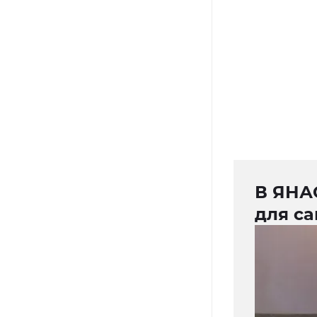
В ЯНА
для с