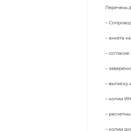
Перечень д
– Сопровод
– анкета к
– согласие
– заверенн
– выписку 
– копии И
– расчетный
– копии до