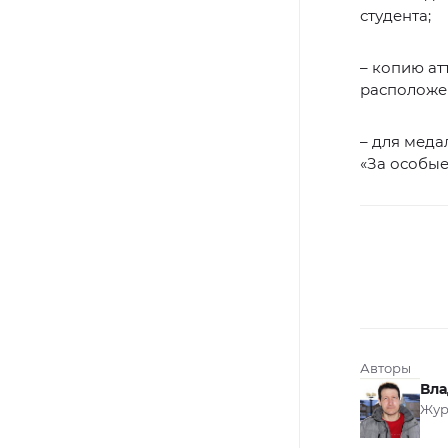
студента;
– копию ат
расположе
– для мед
«За особые
Авторы
Вла
Жур