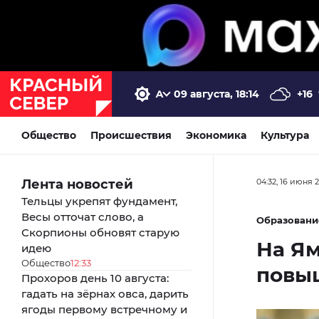
09 августа, 18:14
+16
Общество
Происшествия
Экономика
Культура
Лента новостей
04:32, 16 июня 
Тельцы укрепят фундамент,
Весы отточат слово, а
Образовани
Скорпионы обновят старую
На Ям
идею
Общество
12:33
повы
Прохоров день 10 августа:
гадать на зёрнах овса, дарить
ягоды первому встречному и