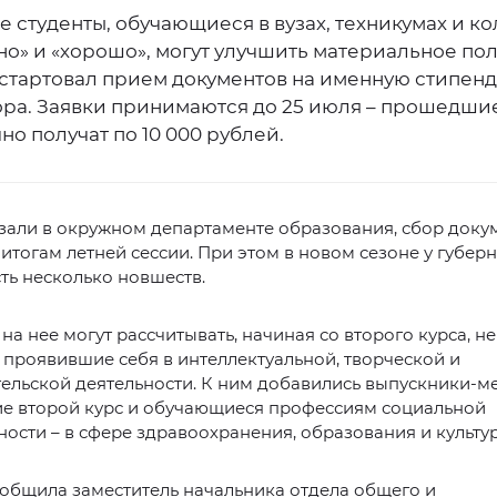
 студенты, обучающиеся в вузах, техникумах и к
но» и «хорошо», могут улучшить материальное по
я стартовал прием документов на именную стипен
ора. Заявки принимаются до 25 июля – прошедши
о получат по 10 000 рублей.
зали в окружном департаменте образования, сбор доку
 итогам летней сессии. При этом в новом сезоне у губер
ть несколько новшеств.
 на нее могут рассчитывать, начиная со второго курса, не
 проявившие себя в интеллектуальной, творческой и
ельской деятельности. К ним добавились выпускники-м
е второй курс и обучающиеся профессиям социальной
ости – в сфере здравоохранения, образования и культу
общила заместитель начальника отдела общего и