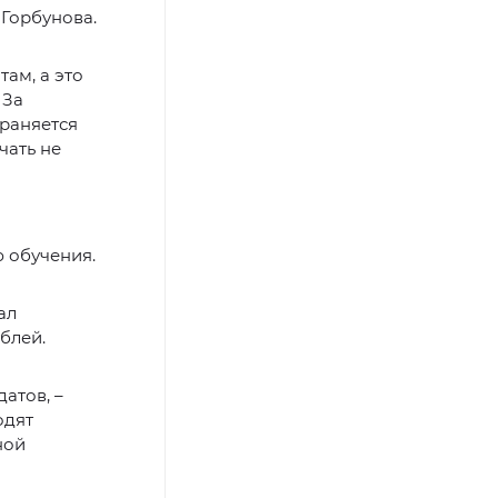
Горбунова.
ам, а это
 За
раняется
чать не
 обучения.
ал
блей.
атов, –
одят
ной