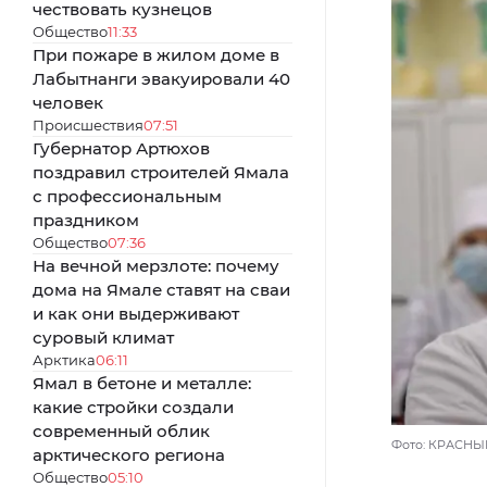
чествовать кузнецов
Общество
11:33
При пожаре в жилом доме в
Лабытнанги эвакуировали 40
человек
Происшествия
07:51
Губернатор Артюхов
поздравил строителей Ямала
с профессиональным
праздником
Общество
07:36
На вечной мерзлоте: почему
дома на Ямале ставят на сваи
и как они выдерживают
суровый климат
Арктика
06:11
Ямал в бетоне и металле:
какие стройки создали
современный облик
Фото: КРАСНЫ
арктического региона
Общество
05:10