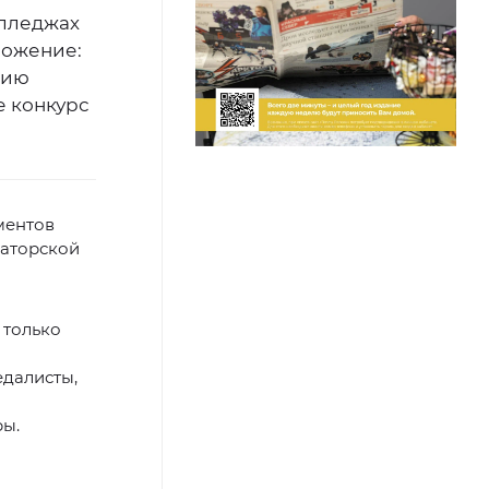
олледжах
ложение:
дию
е конкурс
ментов
наторской
 только
едалисты,
ры.