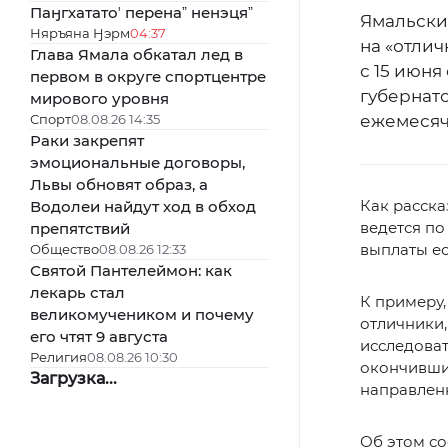
Паӈгхататоʼ перенаˮ ненэцяˮ
Ямальские
Няръяна Ӈэрм
04:37
на «отлич
Глава Ямала обкатал лед в
с 15 июн
первом в округе спортцентре
губернат
мирового уровня
Спорт
08.08.26 14:35
ежемесячн
Раки закрепят
эмоциональные договоры,
Львы обновят образ, а
Как расска
Водолеи найдут ход в обход
ведется по
препятствий
выплаты ес
Общество
08.08.26 12:33
Святой Пантелеймон: как
лекарь стал
К примеру,
великомучеником и почему
отличники,
его чтят 9 августа
исследоват
Религия
08.08.26 10:30
окончивши
Загрузка...
направленн
Об этом со