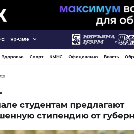
Яр-Сале
°C
Здоровье
Спорт
КМНС
Официально
Власть
Обр
2021
е
але студентам предлагают
шенную стипендию от губерн