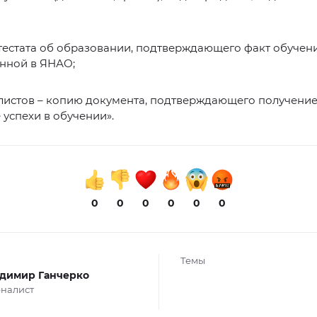
тестата об образовании, подтверждающего факт обучени
нной в ЯНАО;
алистов – копию документа, подтверждающего получени
 успехи в обучении».
0
0
0
0
0
0
Темы
димир Ганчерко
налист