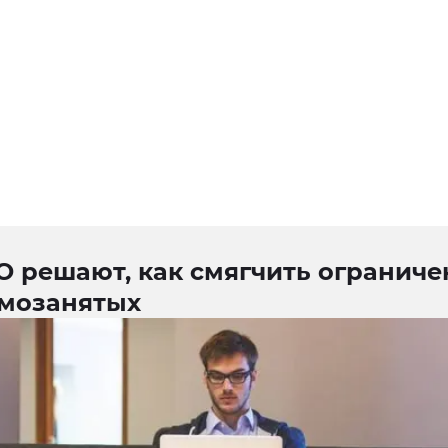
О решают, как смягчить ограниче
амозанятых