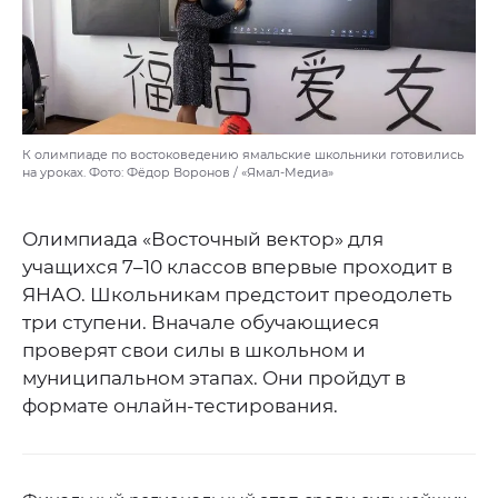
К олимпиаде по востоковедению ямальские школьники готовились
на уроках. Фото: Фёдор Воронов / «Ямал-Медиа»
Олимпиада «Восточный вектор» для
учащихся 7–10 классов впервые проходит в
ЯНАО. Школьникам предстоит преодолеть
три ступени. Вначале обучающиеся
проверят свои силы в школьном и
муниципальном этапах. Они пройдут в
формате онлайн-тестирования.