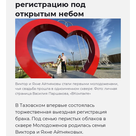
регистрацию под
открытым небом
Виктор и Яхне Айтняковы стали первыми молодоженами,
чья свадьба прошла в одноименном сквере. Фото: личная
страница Василия Паршакова, «ВКонтакте»
В Тазовском впервые состоялась
торжественная выездная регистрация
брака. Под сенью перистых облаков в
сквере Молодоженов родилась семья
Виктора и Яхне Айтняковых.