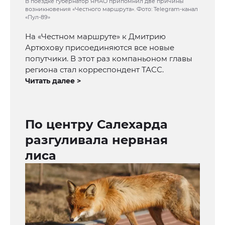
В поездке губернатор ЯНАО припомнил две причины
возникновения «Честного маршрута». Фото: Telegram-канал
«Пул-89»
На «Честном маршруте» к Дмитрию
Артюхову присоединяются все новые
попутчики. В этот раз компаньоном главы
региона стал корреспондент ТАСС.
Читать далее >
По центру Салехарда
разгуливала нервная
лиса