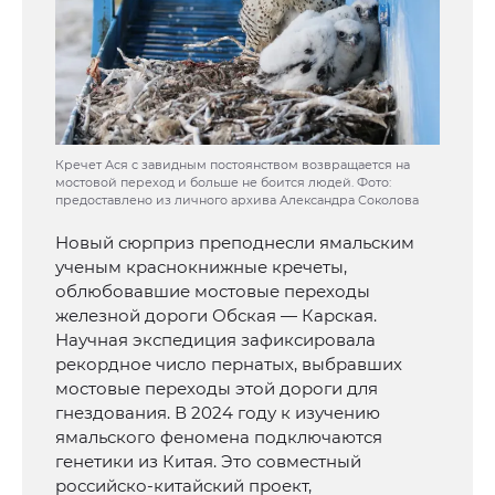
Кречет Ася с завидным постоянством возвращается на
мостовой переход и больше не боится людей. Фото:
предоставлено из личного архива Александра Соколова
Новый сюрприз преподнесли ямальским
ученым краснокнижные кречеты,
облюбовавшие мостовые переходы
железной дороги Обская — Карская.
Научная экспедиция зафиксировала
рекордное число пернатых, выбравших
мостовые переходы этой дороги для
гнездования. В 2024 году к изучению
ямальского феномена подключаются
генетики из Китая. Это совместный
российско-китайский проект,