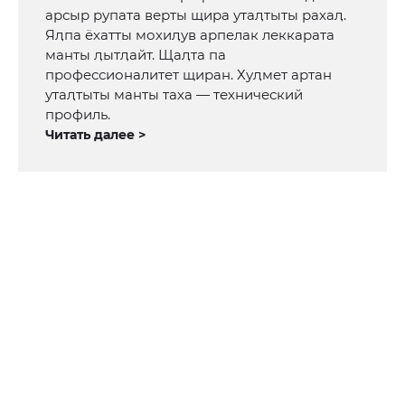
арсыр рупата верты щира утаӆтыты рахаӆ.
Яӆпа ёхатты мохиӆув арпелак леккарата
манты ӆытӆайт. Щаӆта па
профессионалитет щиран. Хуӆмет артан
утаӆтыты манты таха — технический
профиль.
Читать далее >