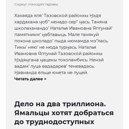
Сидяӈг: mkougshi тадтавы
Хахаяда яля’ Тазовской районхы Ӈэдя
хардахана ӈоб’’ ненадо сер’’ ӈась. Таняна
школаханандо’ Наталья Ивановна Яптунай’
памятникм’ ӈабтавыць. Мале танякуй
похона школадо’ пыда нюмамда мэ’’лась.
Тикы’ няю’ не нюда турӈась. Наталья
Ивановна Яптунай Тазовской районхы
Ӈэдяӈгана ӈацекы тохоламбись. Ненэй
вадам’ луца вададарев’ теневадась.
Ӈавнанда ёльце юнета не луцей.
Читать далее >
Дело на два триллиона.
Ямальцы хотят добраться
до труднодоступных