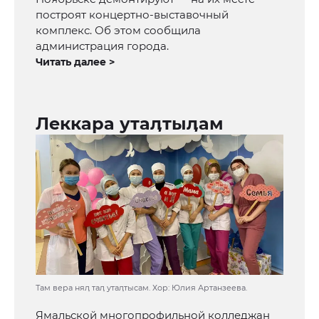
построят концертно-выставочный
комплекс. Об этом сообщила
администрация города.
Читать далее >
Леккара утаӆтыӆам
Там вера няӆ таӆ утаӆтысам. Хор: Юлия Артанзеева.
Ямальской многопрофильной колледжан