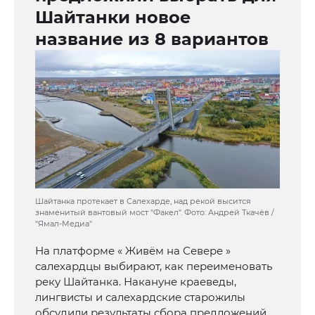
Шайтанки новое
название из 8 вариантов
Шайтанка протекает в Салехарде, над рекой высится
знаменитый вантовый мост "Факел". Фото: Андрей Ткачёв /
"Ямал-Медиа"
На платформе « Живём на Севере »
салехардцы выбирают, как переименовать
реку Шайтанка. Накануне краеведы,
лингвисты и салехардские старожилы
обсудили результаты сбора предложений