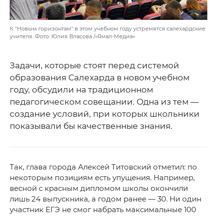
К "Новым горизонтам" в этом учебном году устремятся салехардские
учителя. Фото: Юлия Власова /«Ямал-Медиа»
Задачи, которые стоят перед системой
образования Салехарда в новом учебном
году, обсудили на традиционном
педагогическом совещании. Одна из тем —
создание условий, при которых школьники
показывали бы качественные знания.
Так, глава города Алексей Титовский отметил: по
некоторым позициям есть упущения. Например,
весной с красным дипломом школы окончили
лишь 24 выпускника, а годом ранее — 30. Ни один
участник ЕГЭ не смог набрать максимальные 100