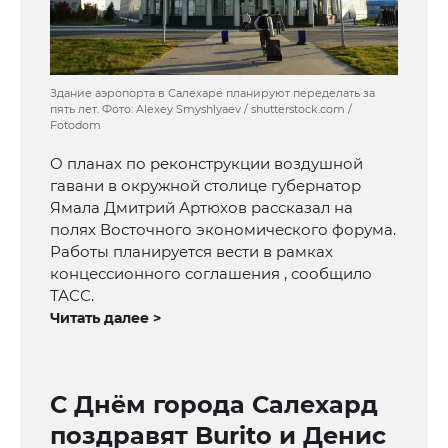
Здание аэропорта в Салехаре планируют переделать за
пять лет. Фото: Alexey Smyshlyaev / shutterstock.com /
Fotodom
О планах по реконструкции воздушной
гавани в окружной столице губернатор
Ямала Дмитрий Артюхов рассказал на
полях Восточного экономического форума.
Работы планируется вести в рамках
концессионного соглашения , сообщило
ТАСС.
Читать далее >
С Днём города Салехард
поздравят Burito и Денис