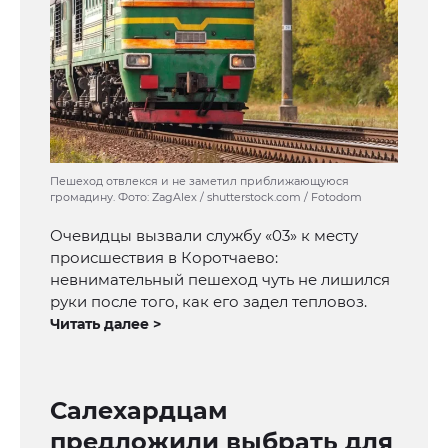
Пешеход отвлекся и не заметил приближающуюся
громадину. Фото: ZagAlex / shutterstock.com / Fotodom
Очевидцы вызвали службу «03» к месту
происшествия в Коротчаево:
невнимательный пешеход чуть не лишился
руки после того, как его задел тепловоз.
Читать далее >
Салехардцам
предложили выбрать для