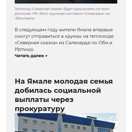
Теплоход «Северная сказка» будет курсировать по трем
регионам РФ. Фото: круизная компания «Созвездие» во
«ВКонтакте»
В следующем году жители Ямала впервые
смогут отправиться в круизы на теплоходе
«Северная сказка» из Салехарда по Оби и
Иртышу.
Читать далее >
На Ямале молодая семья
добилась социальной
выплаты через
прокуратуру