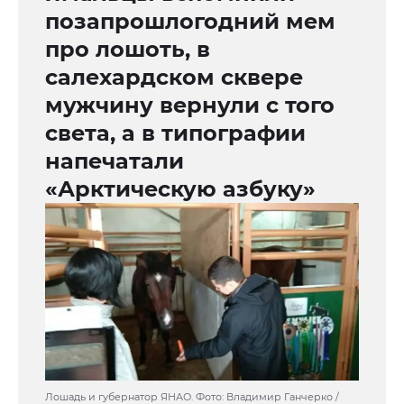
позапрошлогодний мем
про лошоть, в
салехардском сквере
мужчину вернули с того
света, а в типографии
напечатали
«Арктическую азбуку»
Лошадь и губернатор ЯНАО. Фото: Владимир Ганчерко /