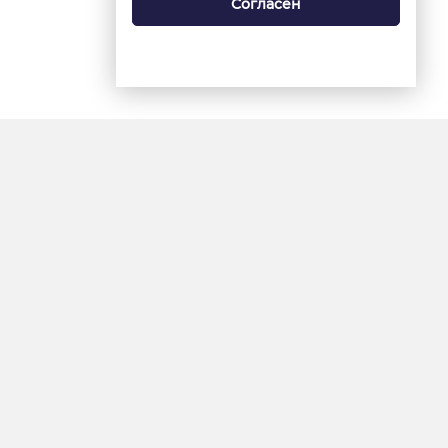
Согласен
18+
«Ямал-Медиа»
Интернет-сайт «Красный
Север»
«Север-Пресс»