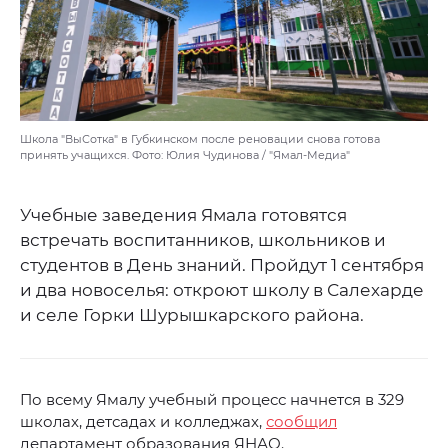
Школа "ВыСотка" в Губкинском после реновации снова готова
принять учащихся. Фото: Юлия Чудинова / "Ямал-Медиа"
Учебные заведения Ямала готовятся
встречать воспитанников, школьников и
студентов в День знаний. Пройдут 1 сентября
и два новоселья: откроют школу в Салехарде
и селе Горки Шурышкарского района.
По всему Ямалу учебный процесс начнется в 329
школах, детсадах и колледжах,
сообщил
департамент образования ЯНАО.