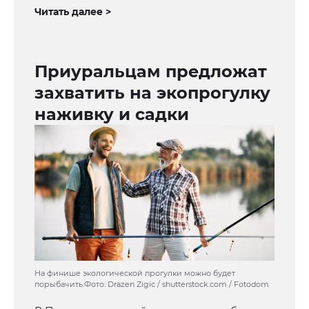
Читать далее >
Приуральцам предложат
захватить на экопрогулку
наживку и садки
На финише экологической прогулки можно будет
порыбачить.Фото: Drazen Zigic / shutterstock.com / Fotodom