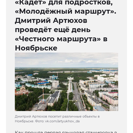
«Кадет» для подростков,
«Молодёжный маршрут».
Дмитрий Артюхов
проведёт ещё день
«Честного маршрута» в
Ноябрьске
Дмитрий Артюхов посетит различные объекты в
Ноябрьске. Фото: vk.com/artyukhov_da
Как прошла первая языковая стажировка в