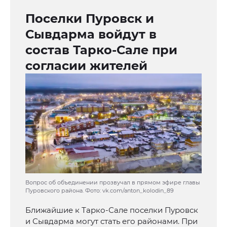
Поселки Пуровск и
Сывдарма войдут в
состав Тарко-Сале при
согласии жителей
Вопрос об объединении прозвучал в прямом эфире главы
Пуровского района. Фото: vk.com/anton_kolodin_89
Ближайшие к Тарко-Сале поселки Пуровск
и Сывдарма могут стать его районами. При