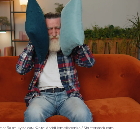
 себя от шума сам. Фото: Andrii Iemelianenko / Shutterstock.com