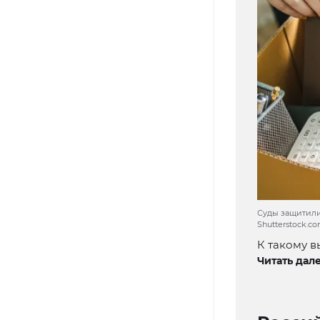
Суды защитили 
Shutterstock.c
К такому в
Читать дале