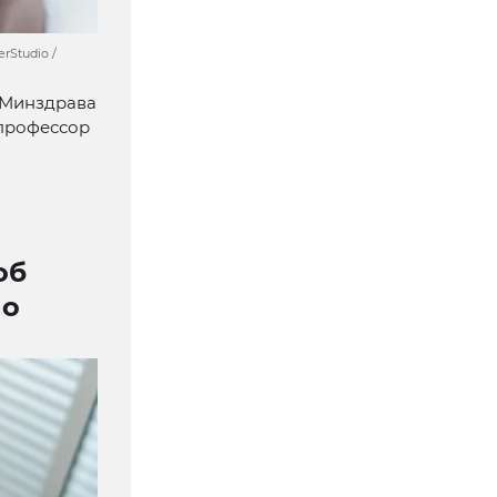
Studio /
 Минздрава
 профессор
об
 о