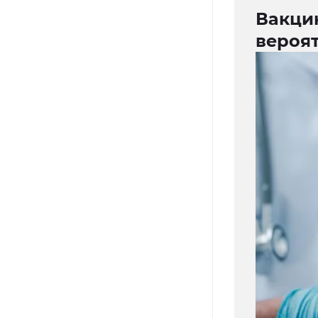
Вакци
вероя