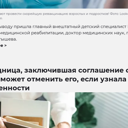
ют провести скорейшую ревакцинацию взрослых и подростков! Фото: Looker
om
выводу пришла главный внештатный детский специалист
 медицинской реабилитации, доктор медицинских наук,
тышева.
е >
дница, заключившая соглашение 
 может отменить его, если узнала
енности