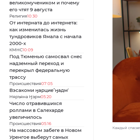
великомучеником и почему
его чтят 9 августа
Религия
10:30
От интерната до интернета:
как изменилась жизнь
тундровиков Ямала с начала
2000-х
КМНС
10:09
Под Тюменью самосвал снес
надземный переход и
перекрыл федеральную
трассу
Происшествия
07:05
Вэсакоми ӈарциеˮӈадмʼ
Няръяна Ӈэрм
05:20
Число отравившихся
роллами в Салехарде
увеличилось
Происшествия
05:16
Каждый спасает
На массовом забеге в Новом
Уренгое выберут самых