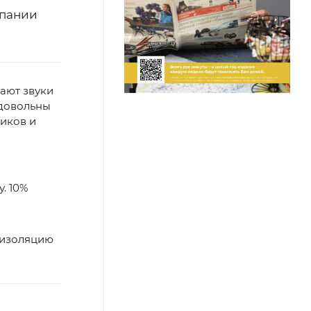
мпании
жают звуки
едовольны
риков и
. 10%
оизоляцию