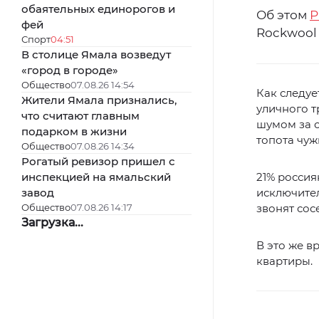
обаятельных единорогов и
Об этом
Р
фей
Rockwool 
Спорт
04:51
В столице Ямала возведут
«город в городе»
Общество
07.08.26 14:54
Как следуе
Жители Ямала признались,
уличного т
что считают главным
шумом за с
подарком в жизни
топота чуж
Общество
07.08.26 14:34
Рогатый ревизор пришел с
инспекцией на ямальский
21% россия
завод
исключител
Общество
07.08.26 14:17
звонят сос
Загрузка...
В это же в
квартиры.