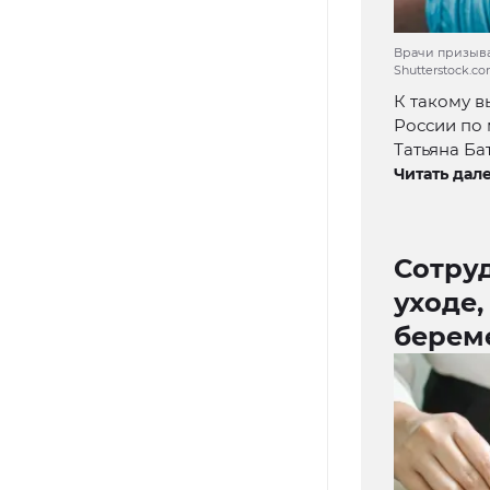
Врачи призыва
Shutterstock.c
К такому 
России по
Татьяна Ба
Читать дале
Сотру
уходе,
берем