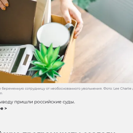
беременную сотрудницу от необоснованного увольнения. Фото: Lee Charlie 
om
ыводу пришли российские суды.
е >