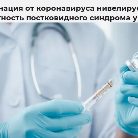
нация от коронавируса нивелиру
тность постковидного синдрома у