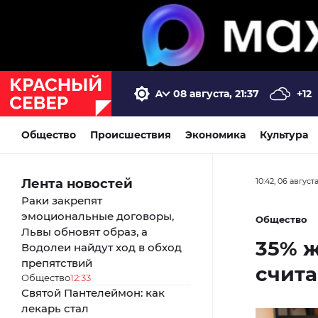
08 августа, 21:37
+12
Общество
Происшествия
Экономика
Культура
Лента новостей
10:42, 06 август
Раки закрепят
эмоциональные договоры,
Общество
Львы обновят образ, а
35% 
Водолеи найдут ход в обход
препятствий
счита
Общество
12:33
Святой Пантелеймон: как
лекарь стал