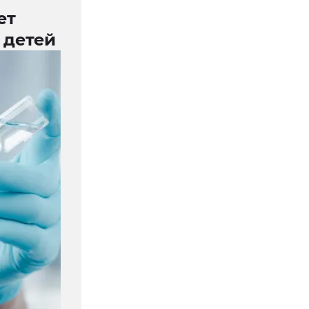
ет
 детей