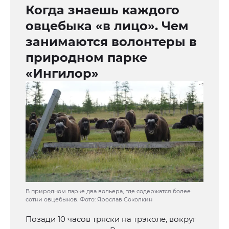
Когда знаешь каждого
овцебыка «в лицо». Чем
занимаются волонтеры в
природном парке
«Ингилор»
В природном парке два вольера, где содержатся более
сотни овцебыков. Фото: Ярослав Соколкин
Позади 10 часов тряски на трэколе, вокруг