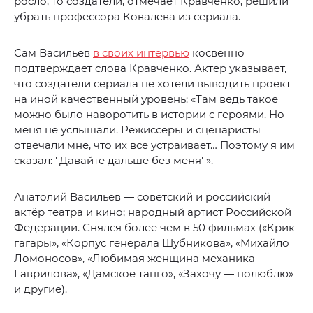
росло, то создатели, отмечает Кравченко, решили
убрать профессора Ковалева из сериала.
Сам Васильев
в своих интервью
косвенно
подтверждает слова Кравченко. Актер указывает,
что создатели сериала не хотели выводить проект
на иной качественный уровень: «Там ведь такое
можно было наворотить в истории с героями. Но
меня не услышали. Режиссеры и сценаристы
отвечали мне, что их все устраивает… Поэтому я им
сказал: ''Давайте дальше без меня''».
Анатолий Васильев — советский и российский
актёр театра и кино; народный артист Российской
Федерации. Снялся более чем в 50 фильмах («Крик
гагары», «Корпус генерала Шубникова», «Михайло
Ломоносов», «Любимая женщина механика
Гаврилова», «Дамское танго», «Захочу — полюблю»
и другие).