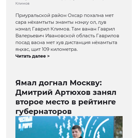
Климов
Приуральской район Охсар похална мет
сара нёхамтыты энамты нэңху ол, ӆув
нэмаӆ Гаврил Климов. Там ванан Гаврил
Валерьевич Ивановской область Гаврилов
посад васна мет хув дистанция нёхамтыта
яңхас, щит 109 километра.
Читать далее >
Ямал догнал Москву:
Дмитрий Артюхов занял
второе место в рейтинге
губернаторов