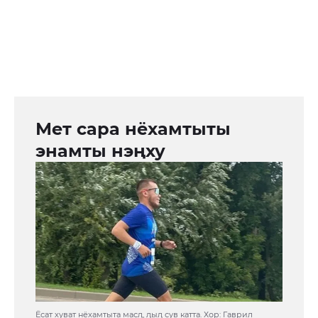
Мет сара нёхамтыты
энамты нэңху
Ёсат хуват нёхамтыта масӆ, ӆыӆ сув катта. Хор: Гаврил