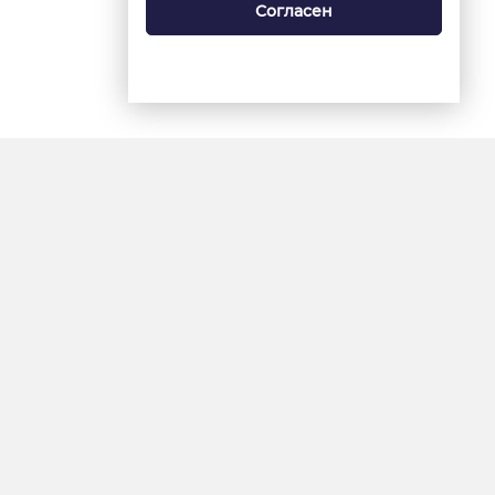
Согласен
18+
«Ямал-Медиа»
Интернет-сайт «Красный
Север»
«Север-Пресс»