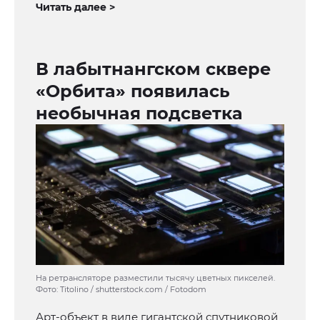
Читать далее >
В лабытнангском сквере
«Орбита» появилась
необычная подсветка
На ретрансляторе разместили тысячу цветных пикселей.
Фото: Titolino / shutterstock.com / Fotodom
Арт-объект в виде гигантской спутниковой