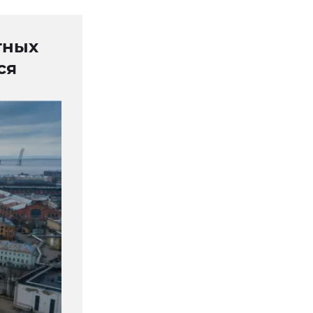
тных
ся