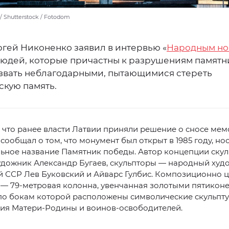
/ Shutterstock / Fotodom
ргей Никоненко заявил в интервью «
Народным но
 людей, которые причастны к разрушениям памятн
звать неблагодарными, пытающимися стереть
скую память.
что ранее власти Латвии приняли решение о сносе мем
сообщал о том, что монумент был открыт в 1985 году, но
ьное название Памятник победы. Автор концепции ску
удожник Александр Бугаев, скульпторы — народный худ
 ССР Лев Буковский и Айварс Гулбис. Композиционно 
 — 79-метровая колонна, увенчанная золотыми пятико
 по бокам которой расположены символические скульпт
ия Матери-Родины и воинов-освободителей.