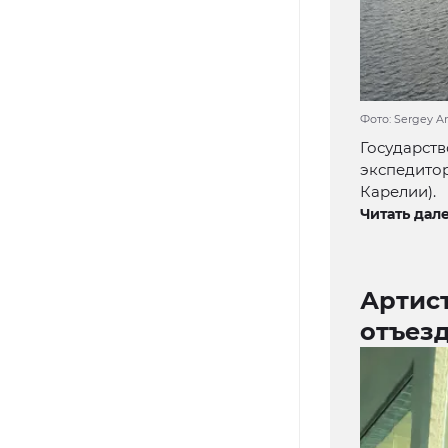
Фото: Sergey An
Государств
экспедитор
Карелии).
Читать дале
Артис
отъезд