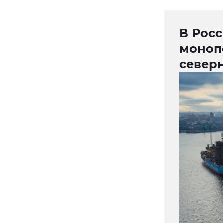
В Рос
моноп
север