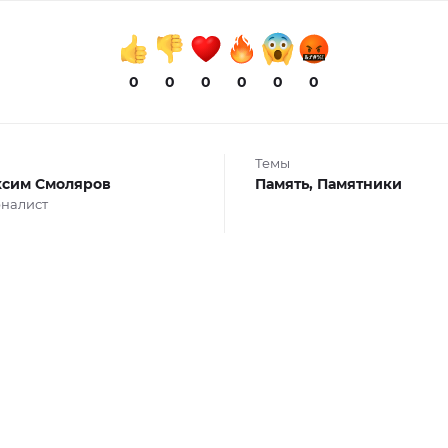
0
0
0
0
0
0
Темы
сим Смоляров
Память,
Памятники
налист