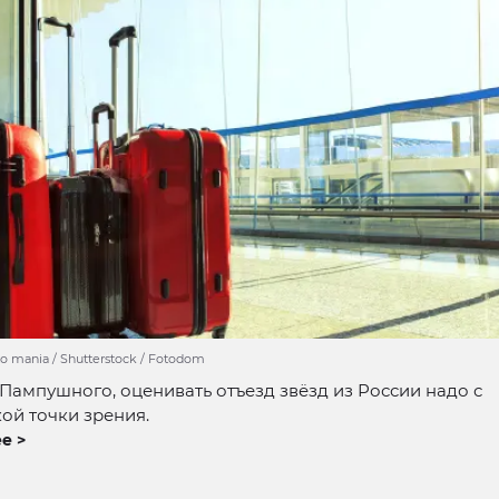
o mania / Shutterstock / Fotodom
Пампушного, оценивать отъезд звёзд из России надо с
ой точки зрения.
е >