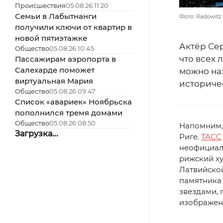
Происшествия
05.08.26 11:20
Семьи в Лабытнанги
Фото: Radowitz 
получили ключи от квартир в
новой пятиэтажке
Актёр Се
Общество
05.08.26 10:45
что всех
Пассажирам аэропорта в
Салехарде поможет
можно на
виртуальная Мария
историче
Общество
05.08.26 09:47
Список «авариек» Ноябрьска
пополнился тремя домами
Общество
05.08.26 08:50
Напомним, 
Загрузка...
Риге.
ТАСС
неофициал
рижский х
Латвийской
памятника
звездами,
изображен