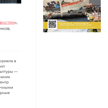
востям
«,
иков,
ориала в
сил
льптуры —
ожник
центр
нечными
урные