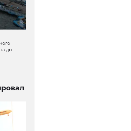
ьного
на до
ировал