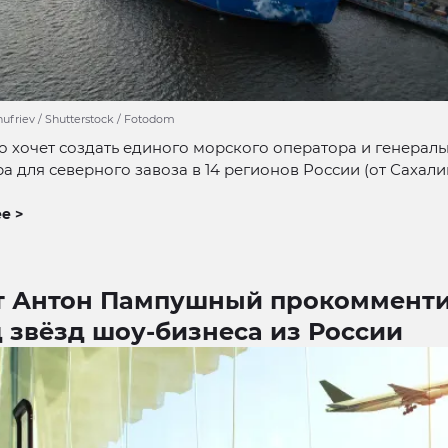
ufriev / Shutterstock / Fotodom
о хочет создать единого морского оператора и генерал
а для северного завоза в 14 регионов России (от Сахали
е >
т Антон Пампушный прокоммент
 звёзд шоу-бизнеса из России