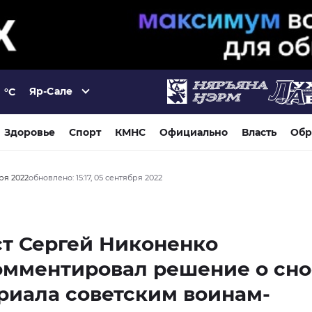
Яр-Сале
°C
Здоровье
Спорт
КМНС
Официально
Власть
Обр
бря 2022
обновлено: 15:17, 05 сентября 2022
т Сергей Никоненко
омментировал решение о сно
риала советским воинам-