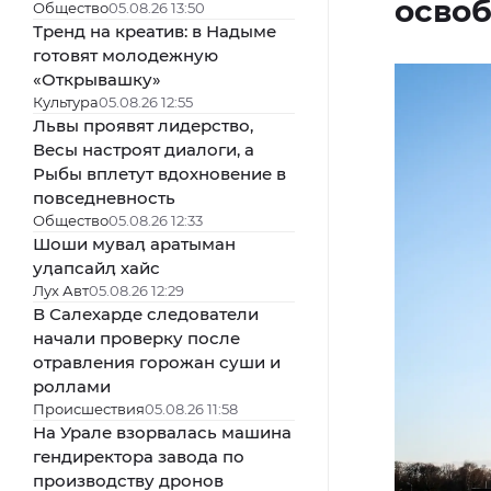
освоб
Общество
05.08.26 13:50
Тренд на креатив: в Надыме
готовят молодежную
«Открывашку»
Культура
05.08.26 12:55
Львы проявят лидерство,
Весы настроят диалоги, а
Рыбы вплетут вдохновение в
повседневность
Общество
05.08.26 12:33
Шоши муваӆ аратыман
уӆапсайӆ хайс
Лух Авт
05.08.26 12:29
В Салехарде следователи
начали проверку после
отравления горожан суши и
роллами
Происшествия
05.08.26 11:58
На Урале взорвалась машина
гендиректора завода по
производству дронов