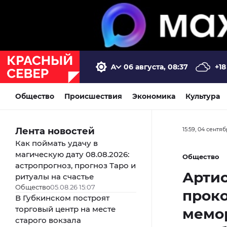
06 августа, 08:37
+18
Общество
Происшествия
Экономика
Культура
Лента новостей
15:59, 04 сентя
Как поймать удачу в
магическую дату 08.08.2026:
Общество
астропрогноз, прогноз Таро и
Артис
ритуалы на счастье
Общество
05.08.26 15:07
прок
В Губкинском построят
торговый центр на месте
мемо
старого вокзала