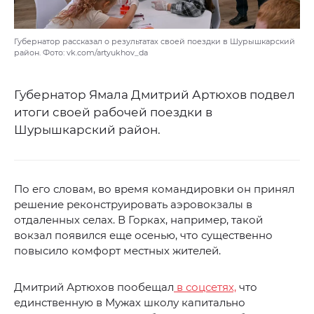
Губернатор рассказал о результатах своей поездки в Шурышкарский
район. Фото: vk.com/artyukhov_da
Губернатор Ямала Дмитрий Артюхов подвел
итоги своей рабочей поездки в
Шурышкарский район.
По его словам, во время командировки он принял
решение реконструировать аэровокзалы в
отдаленных селах. В Горках, например, такой
вокзал появился еще осенью, что существенно
повысило комфорт местных жителей.
Дмитрий Артюхов пообещал
в соцсетях,
что
единственную в Мужах школу капитально