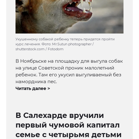
Укушенному собакой ребенку теперь придется пройти
курс лечения. Фото: Mr.Sutun photographer /
shutterstock.com / Fotodom
В Ноябрьске на площадку для выгула собак
на улице Советской проник малолетний
ребенок. Там его укусил выгуливаемый без
намордника пес.
Читать далее >
В Салехарде вручили
первый чумовой капитал
семье с четырьмя детьми