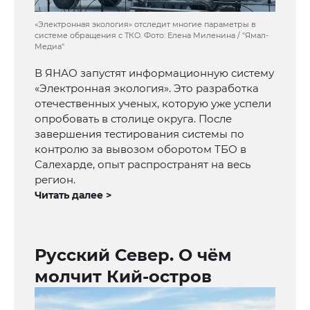
«Электронная экология» отследит многие параметры в
системе обращения с ТКО. Фото: Елена Миленина / "Ямал-
Медиа"
В ЯНАО запустят информационную систему
«Электронная экология». Это разработка
отечественных ученых, которую уже успели
опробовать в столице округа. После
завершения тестирования системы по
контролю за вывозом оборотом ТБО в
Салехарде, опыт распространят на весь
регион.
Читать далее >
Русский Север. О чём
молчит Кий-остров