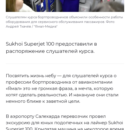
Слушателям курса бортпроводников объяснили особенности работы
оборудования для сервисного обслуживания пассажиров. Фото:
Андрей Ткачёв / "Ямал-Медиа"
Sukhoi Superjet 100 предоставили в
распоряжение слушателей курса.
Посвятить жизнь небу — для слушателей курса о
профессии бортпроводника от авиакомпании
«Ямал» это не громкая фраза, а мечта, которую
хотят сделать реальностью. И накануне они стали
немного ближе к заветной цели.
В аэропорту Салехарда перевозчик провел
экскурсию для юных подопечных на лайнер Sukhoi
Superjet 100. Крылатая машина на некоторое время