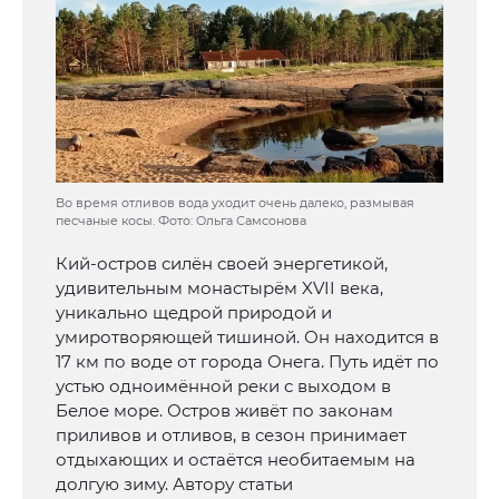
Во время отливов вода уходит очень далеко, размывая
песчаные косы. Фото: Ольга Самсонова
Кий-остров силён своей энергетикой,
удивительным монастырём XVII века,
уникально щедрой природой и
умиротворяющей тишиной. Он находится в
17 км по воде от города Онега. Путь идёт по
устью одноимённой реки с выходом в
Белое море. Остров живёт по законам
приливов и отливов, в сезон принимает
отдыхающих и остаётся необитаемым на
долгую зиму. Автору статьи