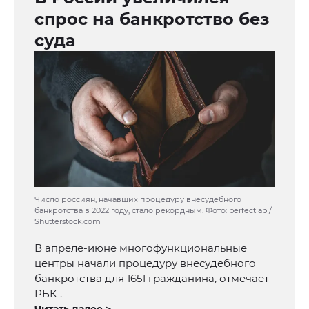
спрос на банкротство без
суда
Число россиян, начавших процедуру внесудебного
банкротства в 2022 году, стало рекордным. Фото: perfectlab /
Shutterstock.com
В апреле-июне многофункциональные
центры начали процедуру внесудебного
банкротства для 1651 гражданина, отмечает
РБК .