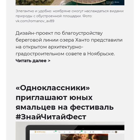
Элегантно и удобно: ноябряне смогут наслаждаться видами
природы с обустроенной площадки. Фото:
vk.com/romanov_av89
Дизайн-проект по благоустройству
береговой линии озера Ханто представили
на открытом архитектурно-
градостроительном совете в Ноябрьске.
Читать далее >
«Одноклассники»
приглашают юных
ямальцев на фестиваль
#ЗнайЧитайФест