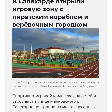
В Салехарде открыли
игровую зону с
пиратским кораблем и
верёвочным городком
Новый спортивно-игровой комплекс рассчитан на горожан
разных возрастов. Фото: Василий Петров/«Ямал-Медиа»
Спортивно-игровой комплекс для детей и
взрослых на улице Маяковского в
Салехарде построили на месте снесенных