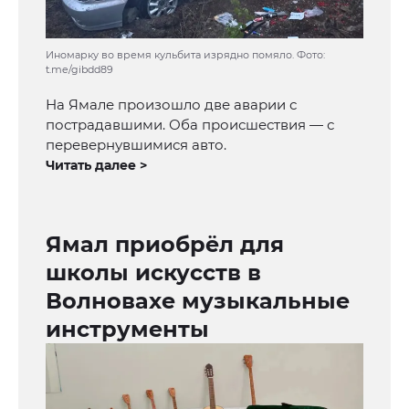
Иномарку во время кульбита изрядно помяло. Фото:
t.me/gibdd89
На Ямале произошло две аварии с
пострадавшими. Оба происшествия — с
перевернувшимися авто.
Читать далее >
Ямал приобрёл для
школы искусств в
Волновахе музыкальные
инструменты