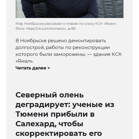
Мэр Ноябрьска рассказал о планах по сносу КСК «Ямал».
Фото: https://vk.com/romanov_av89
В Ноябрьске решено демонтировать
долгострой, работы по реконструкции
которого были заморожены, — здание КСК
«Ямал».
Читать далее >
Северный олень
деградирует: ученые из
Тюмени прибыли в
Салехард, чтобы
скорректировать его