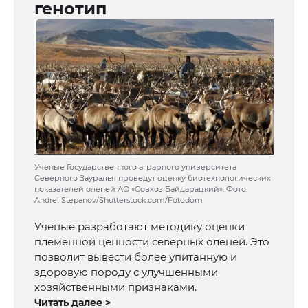
генотип
Ученые Государственного аграрного университета
Северного Зауралья проведут оценку биотехнологических
показателей оленей АО «Совхоз Байдарацкий». Фото:
Andrei Stepanov/Shutterstock.com/Fotodom
Ученые разработают методику оценки
племенной ценности северных оленей. Это
позволит вывести более упитанную и
здоровую породу с улучшенными
хозяйственными признаками.
Читать далее >