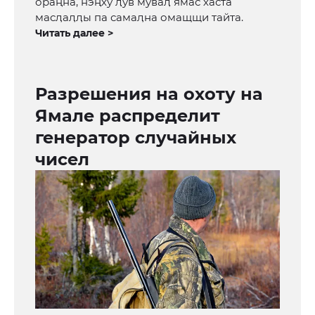
ораңна, нэңху ӆув муваӆ ямас хаста
масӆаӆӆы па самаӆна омащщи тайта.
Читать далее >
Разрешения на охоту на
Ямале распределит
генератор случайных
чисел