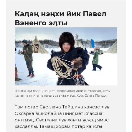
Каӆаң нэңхи йик Павел
Вэненго эӆты
Щитна щи каӆаң нэңхэт нявремӆаӆ ищи онттаӆӆаӆ, хоты
каӆаңна яңхта па каӆаң савита масӆ. Хор: Ольга Пандо.
Там потар Светлана Тайшина хансас, ӆув
Охсарка ашкоӆайна нийӆмет классна
онттыяӆ. Светлана ӆув ханты ясңаӆ ямас
хасӆаӆӆы. Тамащ хорам потар хансты