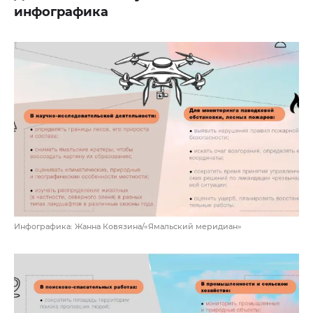
инфографика
Инфографика: Жанна Ковязина/«Ямальский меридиан»