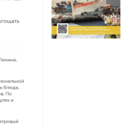
угощать
Ленина,
циональной
ь блюда,
в. По
улях и
метровый