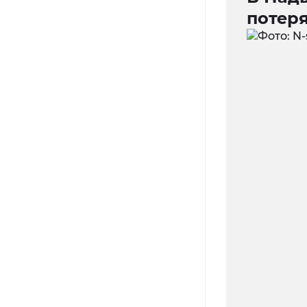
потер