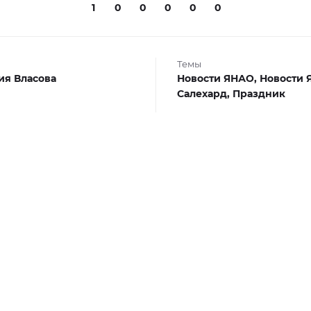
1
0
0
0
0
0
Темы
я Власова
Новости ЯНАО,
Новости 
Салехард,
Праздник