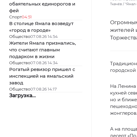
обаятельных единорогов и
Ткачёв / "Ямал
фей
Спорт
04:51
Огромным
В столице Ямала возведут
жителей и
«город в городе»
Общество
07.08.26 14:54
Торжества
Жители Ямала признались,
что считают главным
подарком в жизни
Общество
07.08.26 14:34
Традицион
Рогатый ревизор пришел с
городской 
инспекцией на ямальский
завод
На Ленина 
Общество
07.08.26 14:17
кухней сев
Загрузка...
но и ближе
пешеходно
жонглеров
А на площа
десерт «По