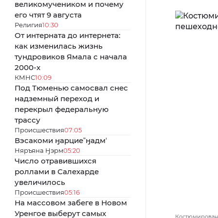
великомучеником и почему
его чтят 9 августа
Религия
10:30
От интерната до интернета:
как изменилась жизнь
тундровиков Ямала с начала
2000-х
КМНС
10:09
Под Тюменью самосвал снес
надземный переход и
перекрыл федеральную
трассу
Происшествия
07:05
Вэсакоми ӈарциеˮӈадмʼ
Няръяна Ӈэрм
05:20
Число отравившихся
роллами в Салехарде
увеличилось
Происшествия
05:16
На массовом забеге в Новом
Уренгое выберут самых
Костюмированн