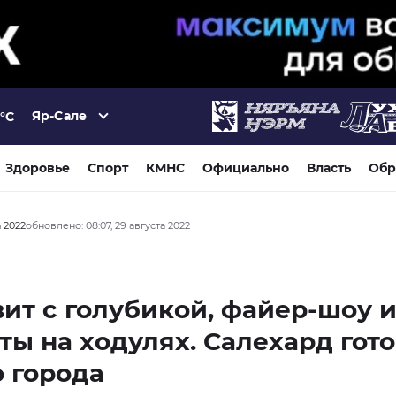
Яр-Сале
°C
Здоровье
Спорт
КМНС
Официально
Власть
Обр
а 2022
обновлено: 08:07, 29 августа 2022
ит с голубикой, файер-шоу 
ты на ходулях. Салехард гот
 города