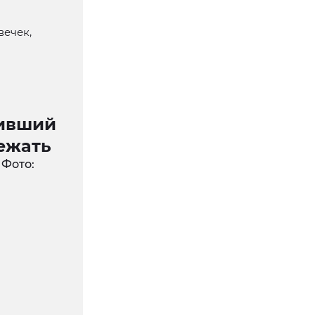
вечек,
оивший
бежать