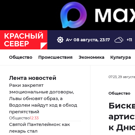
08 августа, 23:17
+11
Общество
Происшествия
Экономика
Культура
Лента новостей
07:23, 29 август
Раки закрепят
эмоциональные договоры,
Общество
Львы обновят образ, а
Бискв
Водолеи найдут ход в обход
препятствий
артис
Общество
12:33
Святой Пантелеймон: как
к Дню
лекарь стал