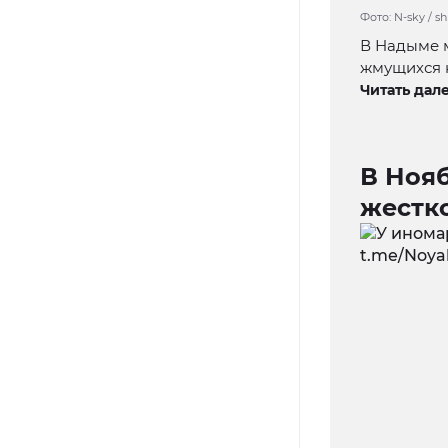
Фото: N-sky / s
В Надыме 
жмущихся к
Читать дале
В Ноя
жестко