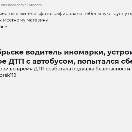
hutterstock.com / Fotodom
местные жители сфотографировали небольшую группу о
 местному магазину.
е >
брьске водитель иномарки, устр
е ДТП с автобусом, попытался с