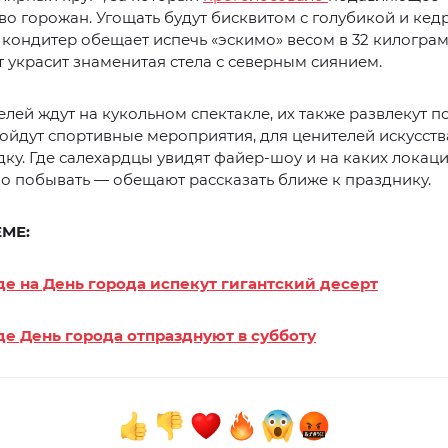
о горожан. Угощать будут бисквитом с голубикой и ке
кондитер обещает испечь «эскимо» весом в 32 килограм
 украсит знаменитая стела с северным сиянием.
лей ждут на кукольном спектакле, их также развлекут
ойдут спортивные мероприятия, для ценителей искусств
ку. Где салехардцы увидят файер-шоу и на каких локац
о побывать — обещают рассказать ближе к празднику.
ЕМЕ:
де на День города испекут гигантский десерт
де День города отпразднуют в субботу