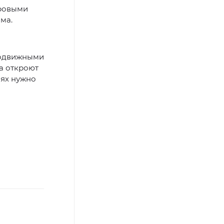
дровыми
ма.
 подвижными
а откроют
иях нужно