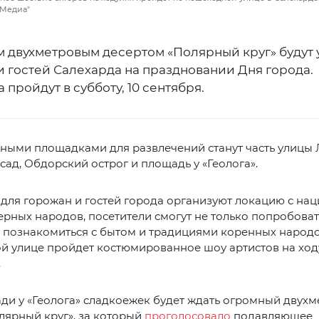
-Медиа"
 двухметровым десертом «Полярный круг» будут 
 гостей Салехарда на праздновании Дня города.
 пройдут в субботу, 10 сентября.
ными площадками для развлечений станут часть улицы 
сад, Обдорский острог и площадь у «Геолога».
для горожан и гостей города организуют локацию с на
ерных народов, посетители смогут не только попробоват
 познакомиться с бытом и традициями коренных народо
й улице пройдет костюмированное шоу артистов на ход
.
ди у «Геолога» сладкоежек будет ждать огромный двух
лярный круг», за который
проголосовало
подавляющее