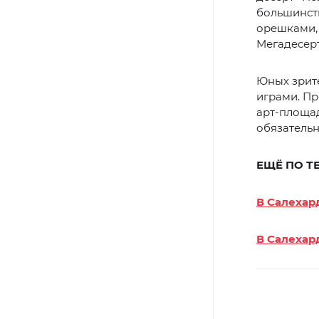
большинств
орешками, 
Мегадесерт
Юных зрите
играми. Пр
арт-площад
обязательн
ЕЩЁ ПО Т
В Салехар
В Салехар