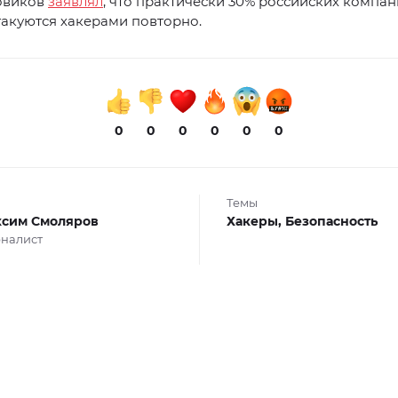
овиков
заявлял
, что практически 30% российских компа
акуются хакерами повторно.
0
0
0
0
0
0
Темы
сим Смоляров
Хакеры,
Безопасность
налист