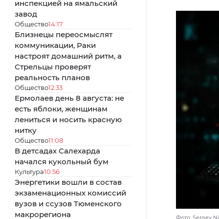
инспекцией на ямальский
завод
Общество
14:17
Близнецы переосмыслят
коммуникации, Раки
настроят домашний ритм, а
Стрельцы проверят
реальность планов
Общество
12:33
Ермолаев день 8 августа: не
есть яблоки, женщинам
лениться и носить красную
нитку
Общество
11:08
В детсадах Салехарда
начался кукольный бум
Культура
10:56
Энергетики вошли в состав
экзаменационных комиссий
вузов и ссузов Тюменского
макрорегиона
Фото: Sergey Ni