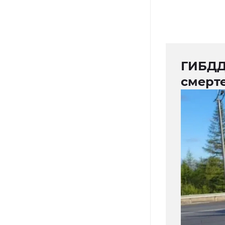
ГИБДД
смерт