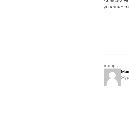
Алексей Н
успешно ат
Авторы
Мак
Жур