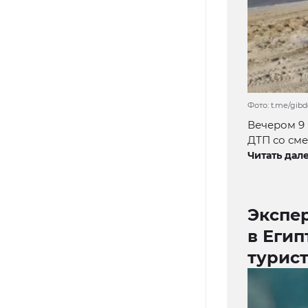
Фото: t.me/gib
Вечером 9
ДТП со см
Читать дале
Экспер
в Егип
турис