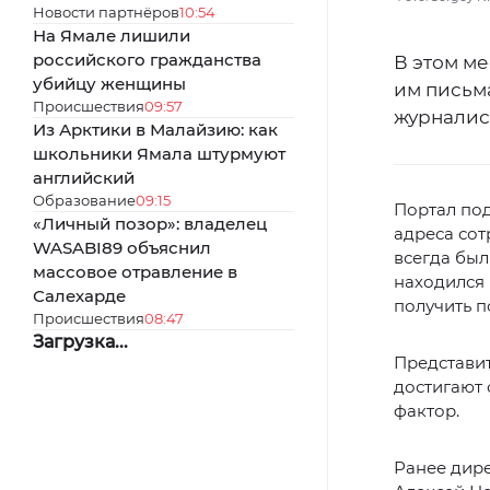
Новости партнёров
10:54
На Ямале лишили
российского гражданства
В этом м
убийцу женщины
им письм
Происшествия
09:57
журнали
Из Арктики в Малайзию: как
школьники Ямала штурмуют
английский
Образование
09:15
Портал по
«Личный позор»: владелец
адреса сот
WASABI89 объяснил
всегда был
массовое отравление в
находился 
Салехарде
получить п
Происшествия
08:47
Загрузка...
Представит
достигают 
фактор.
Ранее дире