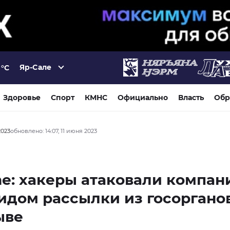
Яр-Сале
°C
Здоровье
Спорт
КМНС
Официально
Власть
Обр
2023
обновлено: 14:07, 11 июня 2023
ne: хакеры атаковали компан
идом рассылки из госоргано
ыве