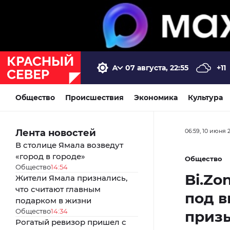
07 августа, 22:55
+11
Общество
Происшествия
Экономика
Культура
Лента новостей
06:59, 10 июня 
В столице Ямала возведут
«город в городе»
Общество
Общество
14:54
Bi.Zo
Жители Ямала признались,
что считают главным
под в
подарком в жизни
Общество
14:34
приз
Рогатый ревизор пришел с