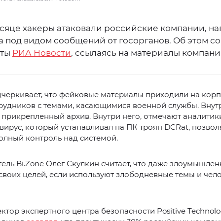
есяце хакеры атаковали российские компании, н
а под видом сообщений от госорганов. Об этом 
сты
РИА Новости
, ссылаясь на материалы компании
дчеркивает, что фейковые материалы приходили на кор
рудников с темами, касающимися военной службы. Внут
 прикрепленный архив. Внутри него, отмечают аналитик
вирус, который устанавливал на ПК троян DCRat, позв
олный контроль над системой.
ель Bi.Zone Олег Скулкин считает, что даже злоумышле
своих целей, если используют злободневные темы и чел
ктор экспертного центра безопасности Positive Technolo