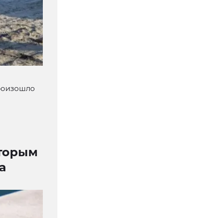
произошло
оторым
а