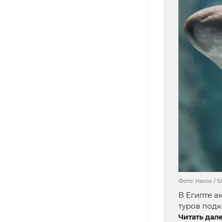
Фото: Havoc / S
В Египте а
туров под
Читать дале