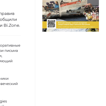
аправив
сообщили
 Bi.Zone.
поративные
ри письма
и,
оляющий
нники
овеческий
gies