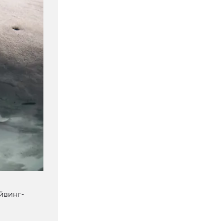
йвинг-