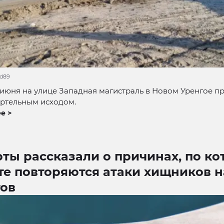
dd89
 июня на улице Западная магистраль в Новом Уренгое 
ертельным исходом.
е >
ты рассказали о причинах, по к
те повторяются атаки хищников н
тов