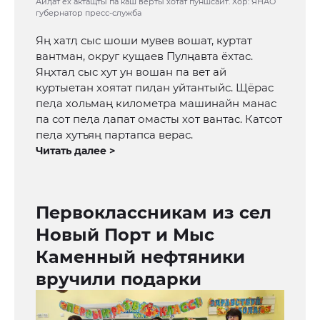
Айӆат ёх актащты па каш верты хотат пуншсайт. Хор: ЯНАО
губернатор пресс-служба
Яң хатӆ сыс шоши мувев вошат, куртат
вантман, округ кущаев Пулңавта ёхтас.
Яңхтаӆ сыс хут ун вошан па вет ай
куртыетан хоятат пиӆан уйтантыйс. Щёрас
пеӆа хольмаң километра машинайн манас
па сот пеӆа ӆапат омасты хот вантас. Катсот
пеӆа хутъяң партапса верас.
Читать далее >
Первоклассникам из сел
Новый Порт и Мыс
Каменный нефтяники
вручили подарки