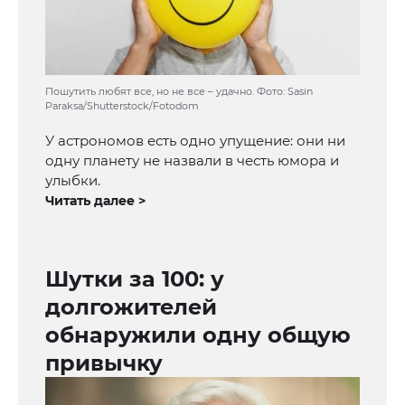
Пошутить любят все, но не все – удачно. Фото: Sasin
Paraksa/Shutterstock/Fotodom
У астрономов есть одно упущение: они ни
одну планету не назвали в честь юмора и
улыбки.
Читать далее >
Шутки за 100: у
долгожителей
обнаружили одну общую
привычку