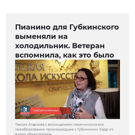
Пианино для Губкинского
выменяли на
холодильник. Ветеран
вспомнила, как это было
Таисия Агаркова с восхищением перечислила все
преобразования, произошедшие с Губкинским. Кадр из
видео «Ямал-Медиа»