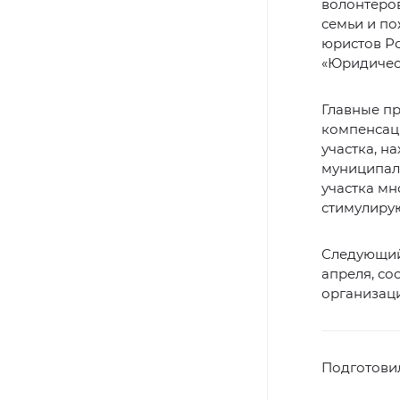
волонтеро
семьи и п
юристов Р
«Юридичес
Главные п
компенсаци
участка, н
муниципаль
участка мн
стимулирую
Следующий
апреля, с
организац
Подготови