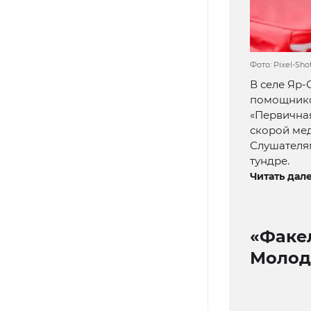
Фото: Pixel-Sh
В селе Яр-
помощников
«Первичная
скорой ме
Слушателя
тундре.
Читать дале
«Факе
Молод