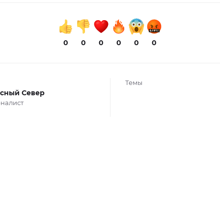
0
0
0
0
0
0
Темы
сный Север
налист