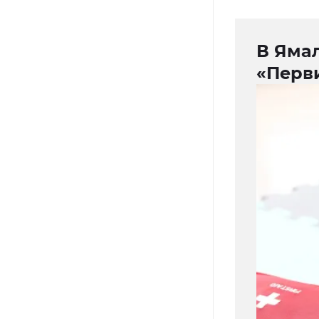
В Яма
«Перв