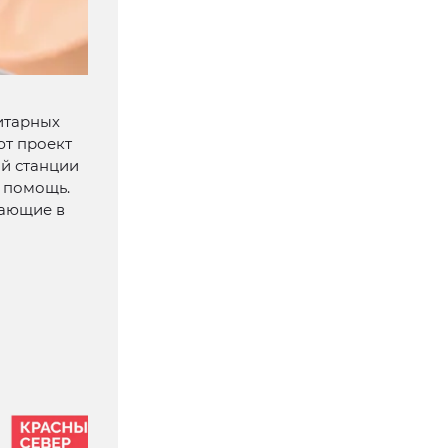
итарных
ют проект
й станции
 помощь.
вающие в