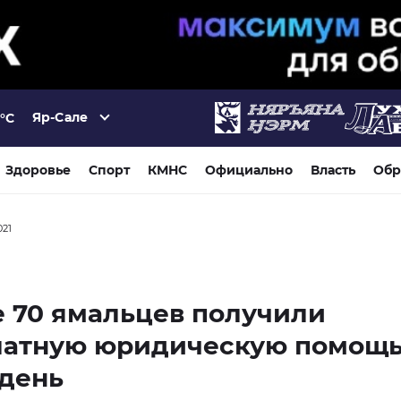
Яр-Сале
°C
Здоровье
Спорт
КМНС
Официально
Власть
Обр
021
 70 ямальцев получили
латную юридическую помощь
 день