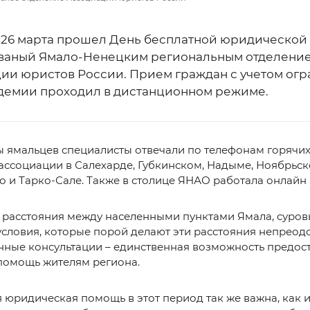
 26 марта прошел День бесплатной юридической
ваный Ямало-Ненецким региональным отделени
ии юристов России. Прием граждан с учетом ог
ндемии проходил в дистанционном режиме.
 ямальцев специалисты отвечали по телефонам горячих
ссоциации в Салехарде, Губкинском, Надыме, Ноябрьск
 и Тарко-Сале. Также в столице ЯНАО работала онлайн
 расстояния между населенными пунктами Ямала, суро
условия, которые порой делают эти расстояния непрео
нные консультации – единственная возможность предос
помощь жителям региона.
 юридическая помощь в этот период так же важна, как 