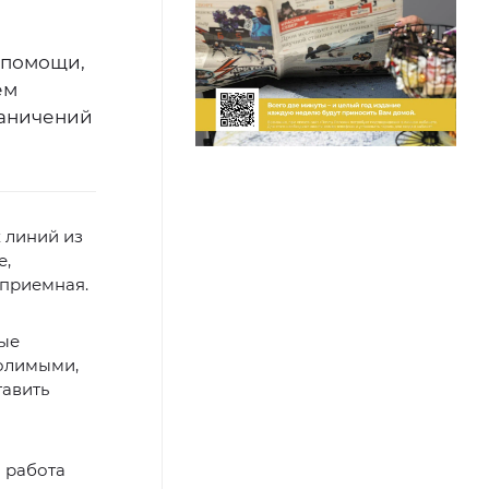
 помощи,
ем
раничений
 линий из
е,
 приемная.
вые
долимыми,
тавить
и работа