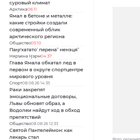
суровый климат
Арктика
06:11
Ямал в бетоне и металле:
какие стройки создали
современный облик
арктического региона
Общество
05:10
Паӈгхататоʼ перенаˮ ненэцяˮ
Няръяна Ӈэрм
04:37
Глава Ямала обкатал лед в
первом в округе спортцентре
мирового уровня
Спорт
08.08.26 14:35
Раки закрепят
эмоциональные договоры,
Львы обновят образ, а
Водолеи найдут ход в обход
препятствий
Общество
08.08.26 12:33
Святой Пантелеймон: как
лекарь стал
Фото: региона