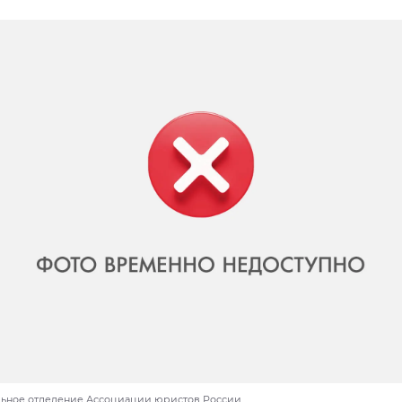
льное отделение Ассоциации юристов России