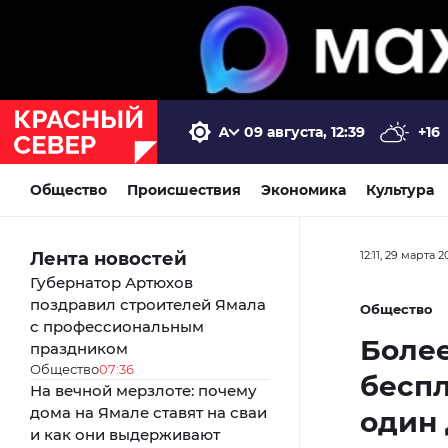
09 августа, 12:39
+16
Общество
Происшествия
Экономика
Культура
Лента новостей
12:11, 29 марта 2
Губернатор Артюхов
поздравил строителей Ямала
Общество
с профессиональным
Более
праздником
Общество
07:36
бесп
На вечной мерзлоте: почему
дома на Ямале ставят на сваи
один
и как они выдерживают