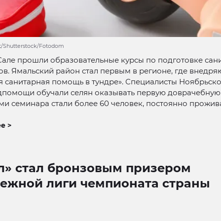
ot/Shutterstock/Fotodom
Сале прошли образовательные курсы по подготовке сан
. Ямальский район стал первым в регионе, где внедря
 санитарная помощь в тундре». Специалисты Ноябрьско
дпомощи обучали селян оказывать первую доврачебную
ми семинара стали более 60 человек, постоянно прожи
е >
л» стал бронзовым призером
ежной лиги чемпионата страны