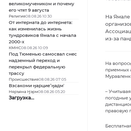
великомучеником и почему
его чтят 9 августа
Религия
08.08.26 10:30
На Ямале
От интерната до интернета:
организо
как изменилась жизнь
Ассоциац
тундровиков Ямала с начала
из-за па
2000-х
КМНС
08.08.26 10:09
Под Тюменью самосвал снес
надземный переход и
На вопросы
перекрыл федеральную
приемных а
трассу
Муравленко
Происшествия
08.08.26 07:05
Вэсакоми ӈарциеˮӈадмʼ
– Учитывая
Няръяна Ӈэрм
08.08.26 05:20
Загрузка...
погодные 
дистанцио
правовую 
Бесплатная