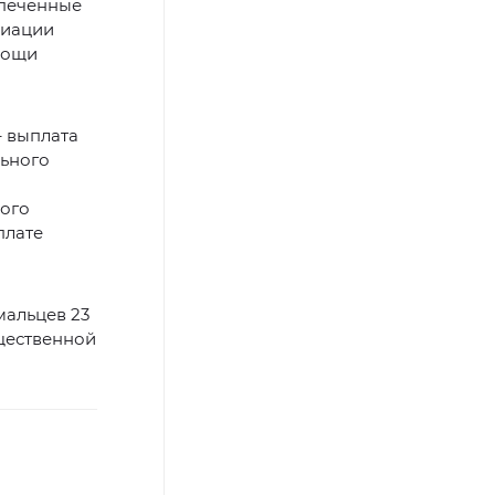
спеченные
циации
мощи
 выплата
льного
ного
плате
альцев 23
щественной