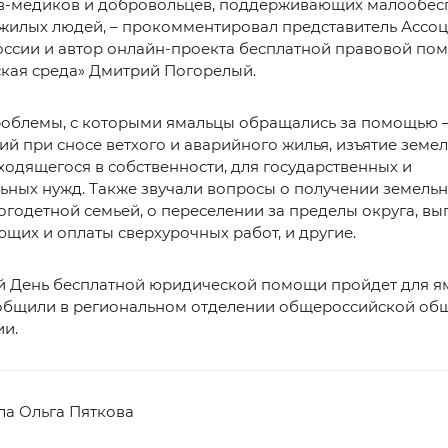
в-медиков и добровольцев, поддерживающих малообе
ожилых людей, – прокомментировал представитель Ассо
оссии и автор онлайн-проекта бесплатной правовой по
кая среда» Дмитрий Погорелый.
роблемы, с которыми ямальцы обращались за помощью –
й при сносе ветхого и аварийного жилья, изъятие земе
аходящегося в собственности, для государственных и
ных нужд. Также звучали вопросы о получении земель
огодетной семьей, о переселении за пределы округа, вы
щих и оплаты сверхурочных работ, и другие.
 День бесплатной юридической помощи пройдет для ям
ообщили в региональном отделении общероссийской об
ии.
ла Ольга Пяткова