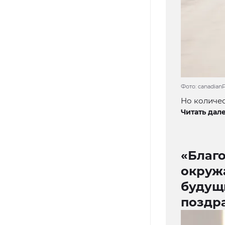
Фото: canadian
Но количес
Читать дале
«Благо
окруж
будущ
поздр