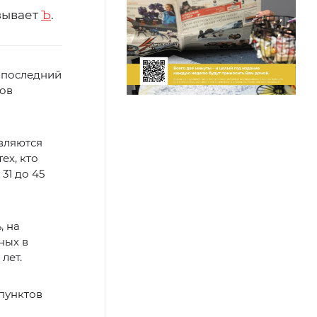
зывает
Ъ
.
о последний
тов
являются
ех, кто
31 до 45
, на
ных в
лет.
 пунктов