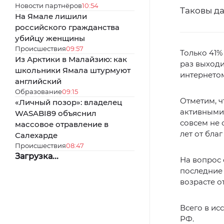
Новости партнёров
10:54
Таковы д
На Ямале лишили
российского гражданства
убийцу женщины
Происшествия
09:57
Только 41%
Из Арктики в Малайзию: как
раз выходи
школьники Ямала штурмуют
интернетом
английский
Образование
09:15
Отметим, ч
«Личный позор»: владелец
активными 
WASABI89 объяснил
совсем не о
массовое отравление в
лет от бла
Салехарде
Происшествия
08:47
Загрузка...
На вопрос 
последние 
возрасте от
Всего в ис
РФ.