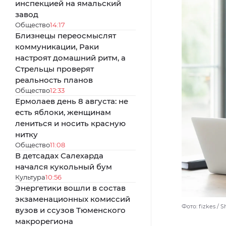
инспекцией на ямальский
завод
Общество
14:17
Близнецы переосмыслят
коммуникации, Раки
настроят домашний ритм, а
Стрельцы проверят
реальность планов
Общество
12:33
Ермолаев день 8 августа: не
есть яблоки, женщинам
лениться и носить красную
нитку
Общество
11:08
В детсадах Салехарда
начался кукольный бум
Культура
10:56
Энергетики вошли в состав
экзаменационных комиссий
Фото: fizkes / 
вузов и ссузов Тюменского
макрорегиона