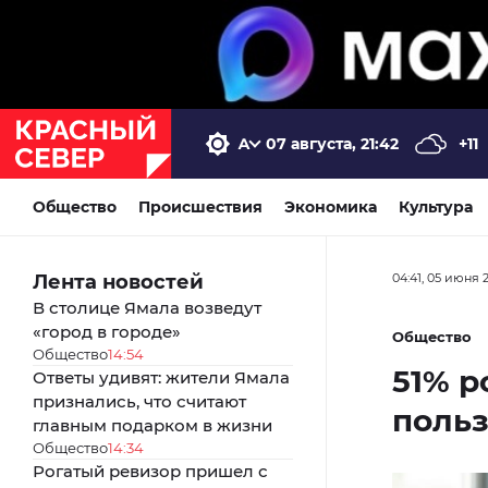
07 августа, 21:42
+11
Общество
Происшествия
Экономика
Культура
Лента новостей
04:41, 05 июня 
В столице Ямала возведут
«город в городе»
Общество
Общество
14:54
51% р
Ответы удивят: жители Ямала
признались, что считают
польз
главным подарком в жизни
Общество
14:34
Рогатый ревизор пришел с