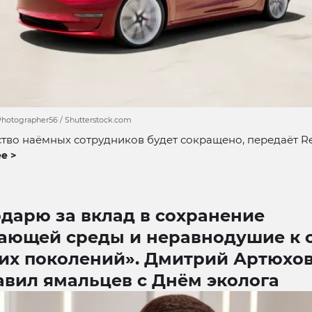
Photographer56 / Shutterstock.com
тво наёмных сотрудников будет сокращено, передаёт Re
е >
дарю за вклад в сохранение
ающей среды и неравнодушие к 
их поколений». Дмитрий Артюхо
авил ямальцев с Днём эколога