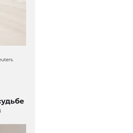
uters.
судьбе
в