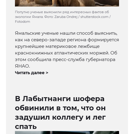
Попутно ученые выяснили ряд интересных фактов об
экологии Ямала. Фото: Zaruba Ondrej / shutterstock.com /
Fotodom
Ямальские ученые нашли способ выяснить,
как на северо-западе региона формируется
крупнейшее материковое лежбище
краснокнижных атлантических моржей. Об
этом сообщила пресс-служба губернатора
ЯНАО.
Читать далее >
В Лабытнанги шофера
обвинили в том, что он
задушил коллегу и лег
спать