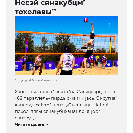
Несэй сянакубцм’
тохолавы’’
Сидяӈг: А.Яптик’ тадтавы
Хэвы’’ ныланава’’ яляха’’на Саляӈгардахана
«66 параллель» пирдырма миӈась. Округна’’
ханярид сёбар’’ ненэця’’ ма’’лыць. Небой
поход пявы сянакубцханандо’ яӈор’’
сянакуць.
Читать далее >