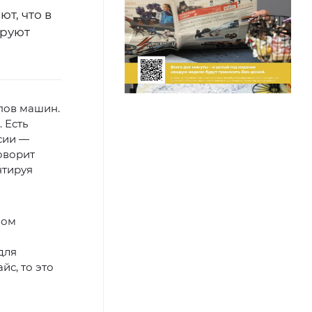
т, что в
ируют
пов машин.
 Есть
сии —
оворит
нтируя
зом
для
йс, то это