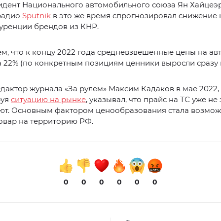
идент Национального автомобильного союза Ян Хайцеэр
радио
Sputnik
в это же время спрогнозировал снижение 
уренции брендов из КНР.
м, что к концу 2022 года средневзвешенные цены на а
 22% (по конкретным позициям ценники выросли сразу н
дактор журнала «За рулем» Максим Кадаков в мае 2022,
руя
ситуацию на рынке
, указывал, что прайс на ТС уже не
лют. Основным фактором ценообразования стала возмож
овар на территорию РФ.
0
0
0
0
0
0