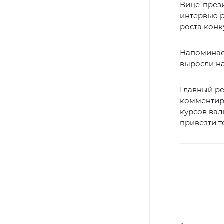
Вице-през
интервью 
роста конк
Напоминае
выросли на
Главный ре
комменти
курсов ва
привезти т