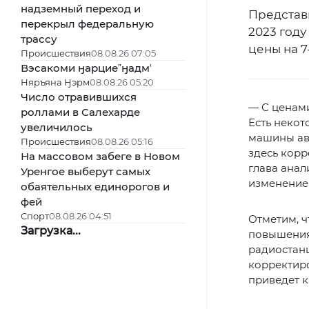
надземный переход и
Представ
перекрыл федеральную
2023 год
трассу
цены на 7
Происшествия
08.08.26 07:05
Вэсакоми ӈарциеˮӈадмʼ
Няръяна Ӈэрм
08.08.26 05:20
Число отравившихся
— С ценами
роллами в Салехарде
Есть некот
увеличилось
машины ав
Происшествия
08.08.26 05:16
здесь корр
На массовом забеге в Новом
глава анал
Уренгое выберут самых
изменение 
обаятельных единорогов и
фей
Спорт
08.08.26 04:51
Отметим, 
Загрузка...
повышения
радиостанц
корректиро
приведет к