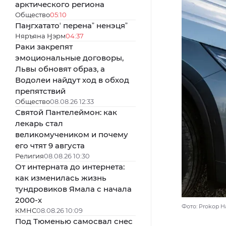
арктического региона
Общество
05:10
Паӈгхататоʼ перенаˮ ненэцяˮ
Няръяна Ӈэрм
04:37
Раки закрепят
эмоциональные договоры,
Львы обновят образ, а
Водолеи найдут ход в обход
препятствий
Общество
08.08.26 12:33
Святой Пантелеймон: как
лекарь стал
великомучеником и почему
его чтят 9 августа
Религия
08.08.26 10:30
От интерната до интернета:
как изменилась жизнь
тундровиков Ямала с начала
2000-х
Фото: Prokop Ha
КМНС
08.08.26 10:09
Под Тюменью самосвал снес