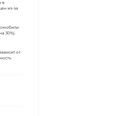
 в
цен из-за
втомобили
а 30%).
 зависит от
ность