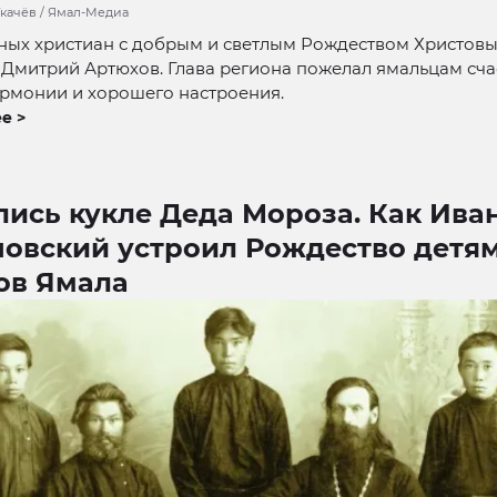
Ткачёв / Ямал-Медиа
ных христиан с добрым и светлым Рождеством Христов
Дмитрий Артюхов. Глава региона пожелал ямальцам счас
армонии и хорошего настроения.
е >
ись кукле Деда Мороза. Как Ива
овский устроил Рождество детя
ов Ямала