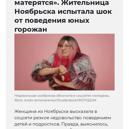
матерятся». Жительница
Ноябрьска испытала шок
от поведения юных
горожан
Недовольная ноябрянка обличила в соцсетях молодежь.
Фото: Andrii Iemelianenko/Shutterstock/ФОТОДОМ
Женщина из Ноябрьска высказала в
соцсети резкое недовольство поведением
детей и подростков. Правда, выяснилось,