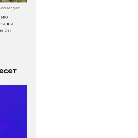
Ямал-Медиа"
тию
зялся
ы он
есет