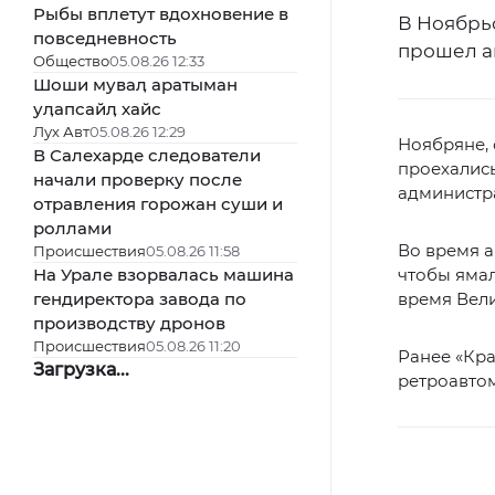
Рыбы вплетут вдохновение в
В Ноябрь
повседневность
прошел а
Общество
05.08.26 12:33
Шоши муваӆ аратыман
уӆапсайӆ хайс
Лух Авт
05.08.26 12:29
Ноябряне, 
В Салехарде следователи
проехались
начали проверку после
администр
отравления горожан суши и
роллами
Во время 
Происшествия
05.08.26 11:58
На Урале взорвалась машина
чтобы ямал
гендиректора завода по
время Вел
производству дронов
Происшествия
05.08.26 11:20
Ранее «Кр
Загрузка...
ретроавто