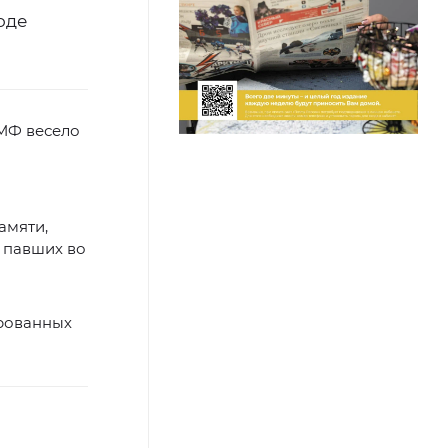
оде
ВМФ весело
амяти,
 павших во
ированных