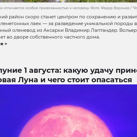
и отличаются особой привязанностью к человеку. Фото: Федор Воронов / "
ий район скоро станет центром по сохранению и разви
ленегонных лаек — за разведение уникальной породы в
нный оленевод из Аксарки Владимир Лаптандер. Вольер
ет во дворе собственного частного дома.
е >
уние 1 августа: какую удачу прин
вая Луна и чего стоит опасаться