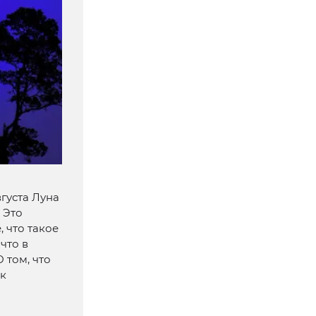
густа Луна
 Это
 что такое
что в
 том, что
ик