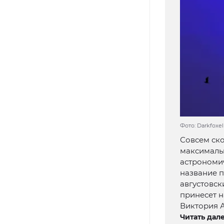
Фото: Darkfoxe
Совсем ско
максимальн
астрономич
название п
августовск
принесет н
Виктория 
Читать дале