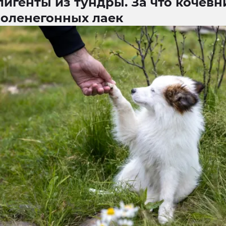
игенты из тундры. За что кочевн
 оленегонных лаек