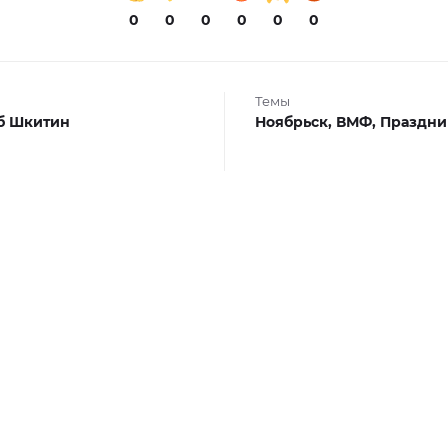
0
0
0
0
0
0
Темы
б Шкитин
Ноябрьск,
ВМФ,
Праздни