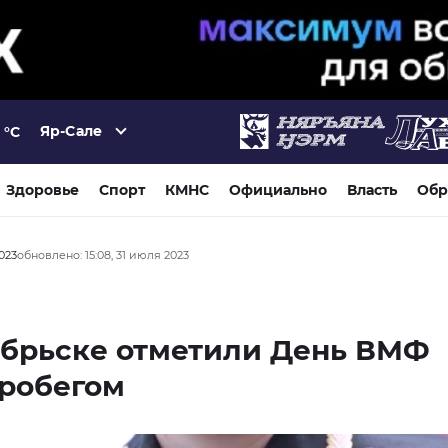
Яр-Сале
°C
Здоровье
Спорт
КМНС
Официально
Власть
Обр
2023
обновлено: 15:08, 31 июля 2023
ябрьске отметили День ВМФ
пробегом