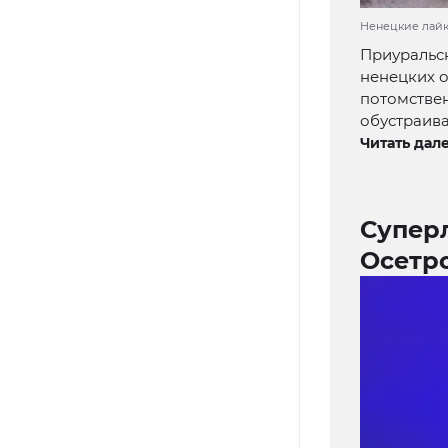
Ненецкие лайк
Приуральск
ненецких о
потомстве
обустраива
Читать дале
Суперл
Осетро