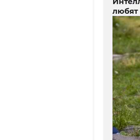
Интелл
любят