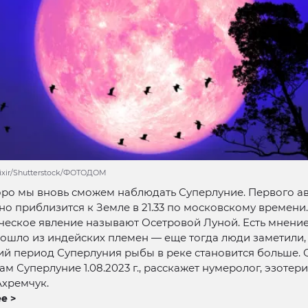
lixir/Shutterstock/ФОТОДОМ
ро мы вновь сможем наблюдать Суперлуние. Первого ав
о приблизится к Земле в 21.33 по московскому времени.
еское явление называют Осетровой Луной. Есть мнение,
ошло из индейских племен — еще тогда люди заметили, 
ий период Суперлуния рыбы в реке становится больше. О
ам Суперлуние 1.08.2023 г., расскажет нумеролог, эзотер
Ахремчук.
е >