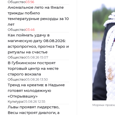
Общество
03:56
Аномальное лето на Ямале
трижды побило
температурные рекорды за 10
лет
Общество
03:46
Как поймать удачу в
магическую дату 08.08.2026:
астропрогноз, прогноз Таро и
ритуалы на счастье
Общество
05.08.26 15:07
В Губкинском построят
торговый центр на месте
старого вокзала
Общество
05.08.26 13:50
Тренд на креатив: в Надыме
готовят молодежную
«Открывашку»
Культура
05.08.26 12:55
Моряки проехал
Львы проявят лидерство,
Весы настроят диалоги, а