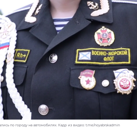
ись по городу на автомобилях. Кадр из видео: t.me/noyabrskadmin