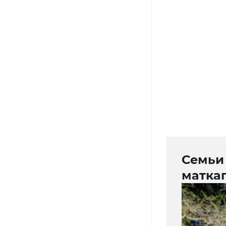
Семьи 
маткап