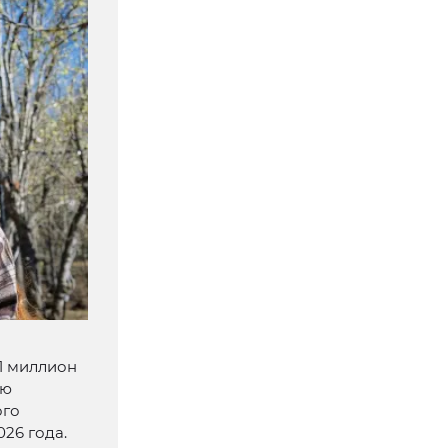
1 миллион
ию
ого
026 года.