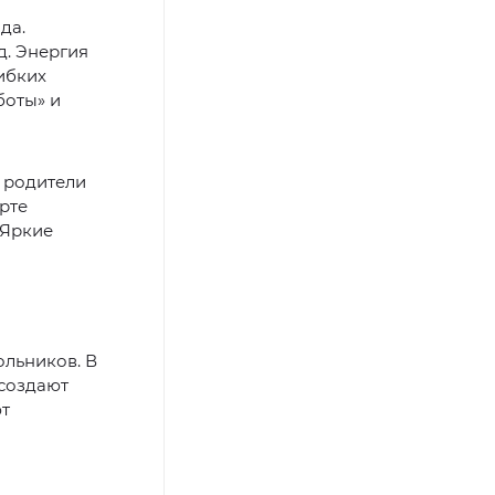
да.
д. Энергия
ибких
боты» и
и родители
рте
«Яркие
ольников. В
 создают
ют