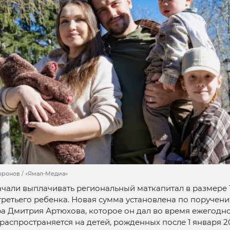
оронов / «Ямал-Медиа»
ачали выплачивать региональный маткапитал в размере 
третьего ребенка. Новая сумма установлена по поручен
а Дмитрия Артюхова, которое он дал во время ежегодн
 распространяется на детей, рожденных после 1 января 2