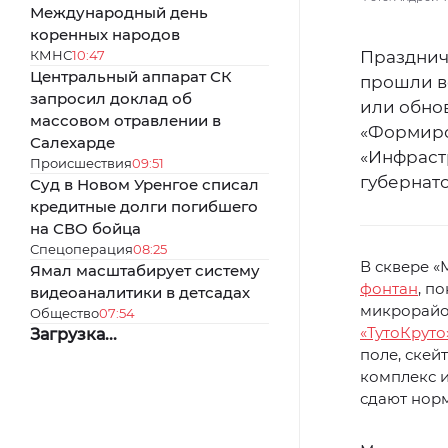
Международный день
коренных народов
КМНС
10:47
Празднич
Центральный аппарат СК
прошли в
запросил доклад об
или обно
массовом отравлении в
«Формиро
Салехарде
«Инфраст
Происшествия
09:51
губернат
Суд в Новом Уренгое списал
кредитные долги погибшего
на СВО бойца
Спецоперация
08:25
В сквере «
Ямал масштабирует систему
фонтан
, п
видеоаналитики в детсадах
микрорайо
Общество
07:54
«ТутоКруто
Загрузка...
поле, скей
комплекс и
сдают норм