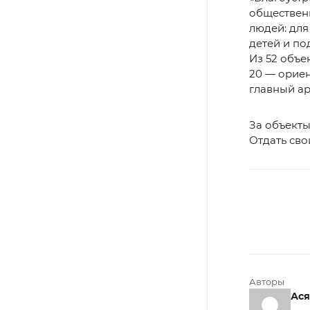
общественн
людей: для
детей и по
Из 52 объе
20 — ориен
главный а
За объекты
Отдать сво
Авторы
Ася