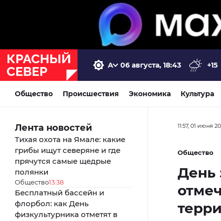
06 августа, 18:43
+15
Общество
Происшествия
Экономика
Культура
Лента новостей
11:57, 01 июня 2
Тихая охота на Ямале: какие
грибы ищут северяне и где
Общество
прячутся самые щедрые
День
полянки
Общество
13:38
отмеч
Бесплатный бассейн и
флорбол: как День
терр
физкультурника отметят в