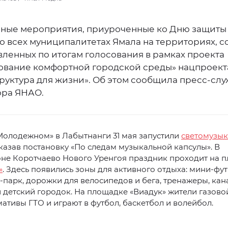
ные мероприятия, приуроченные ко Дню защиты 
о всех муниципалитетах Ямала на территориях, с
вленных по итогам голосования в рамках проекта
вание комфортной городской среды» нацпроект
руктура для жизни». Об этом сообщила пресс-сл
ора ЯНАО.
Молодежном» в Лабытнанги 31 мая запустили
светомузы
оказав постановку «По следам музыкальной капсулы». В
не Коротчаево Нового Уренгоя праздник проходит на 
»
. Здесь появились зоны для активного отдыха: мини‑фу
т‑парк, дорожки для велосипедов и бега, тренажеры, ка
 детский городок. На площадке «Виадук» жители газово
ативы ГТО и играют в футбол, баскетбол и волейбол.