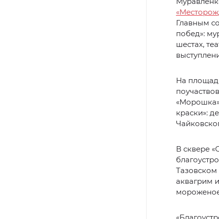
Муравленк
«Месторож
Главным со
побед»: му
шестах, те
выступлени
На площади
поучаствов
«Морошка».
краски»: д
Чайковског
В сквере «
благоустро
Тазовском 
аквагрим и
мороженое 
«Благоустр