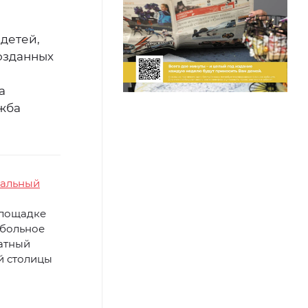
детей,
озданных
а
ужба
кальный
площадке
тбольное
натный
й столицы