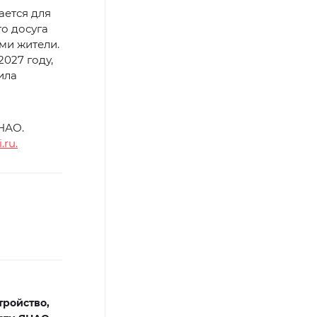
ается для
го досуга
ми жители.
027 году,
ила
НАО.
.ru.
тройство,