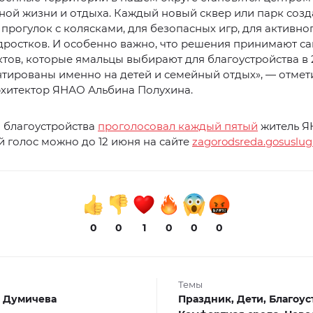
ой жизни и отдыха. Каждый новый сквер или парк созд
 прогулок с колясками, для безопасных игр, для активно
дростков. И особенно важно, что решения принимают са
ктов, которые ямальцы выбирают для благоустройства в 2
тированы именно на детей и семейный отдых», — отмет
рхитектор ЯНАО Альбина Полухина.
 благоустройства
проголосовал каждый пятый
житель Я
й голос можно до 12 июня на сайте
zagorodsreda.gosuslugi
0
0
1
0
0
0
Темы
 Думичева
Праздник,
Дети,
Благоус