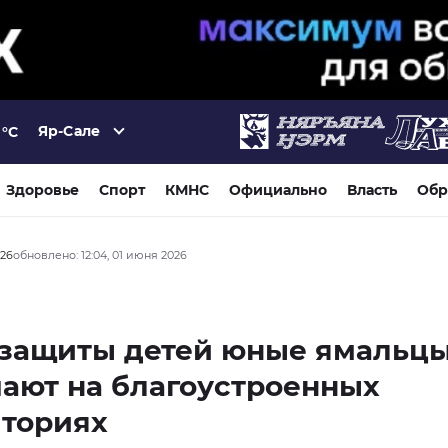
Яр-Сале
°C
Здоровье
Спорт
КМНС
Официально
Власть
Обр
026
обновлено: 12:04, 01 июня 2026
 защиты детей юные ямальц
ают на благоустроенных
иториях