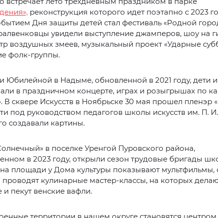
о встречает лето трехдневным праздником в парке
дения»,
реконструкция которого идет поэтапно с 2023 го
бытием Дня защиты детей стал фестиваль «Родной горо
ралвенковцы увидели выступление джамперов, шоу на г
атр воздушных змеев, музыкальный проект «Ударные суб
е фолк-группы.
 Юбилейной в Надыме, обновленной в 2021 году, дети 
али в праздничном концерте, играх и розыгрышах по ка
 В сквере Искусств в Ноябрьске 30 мая прошел пленэр 
ети под руководством педагогов школы искусств им. П. И.
о создавали картины.
Солнечный» в поселке Уренгой Пуровского района,
енном в 2023 году, открыли сезон трудовые бригады шк
на площади у Дома культуры показывают мультфильмы,
 проводят кулинарные мастер‑классы, на которых дела
и пекут венские вафли.
оенные территории в нашем округе становятся центром