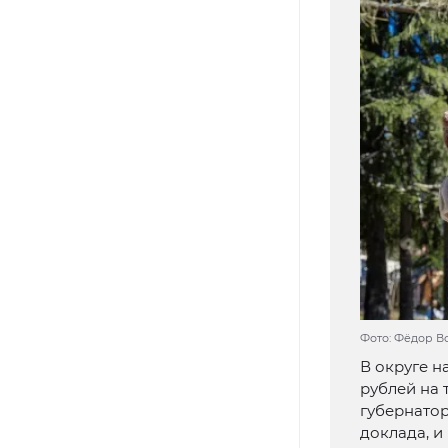
Фото: Фёдор В
В округе н
рублей на 
губернатор
доклада, и