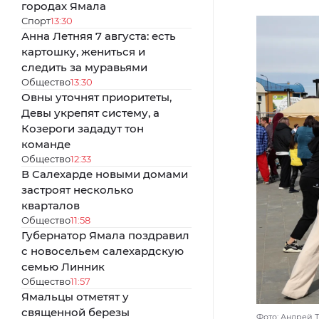
городах Ямала
Спорт
13:30
Анна Летняя 7 августа: есть
картошку, жениться и
следить за муравьями
Общество
13:30
Овны уточнят приоритеты,
Девы укрепят систему, а
Козероги зададут тон
команде
Общество
12:33
В Салехарде новыми домами
застроят несколько
кварталов
Общество
11:58
Губернатор Ямала поздравил
с новосельем салехардскую
семью Линник
Общество
11:57
Ямальцы отметят у
священной березы
Фото: Андрей 