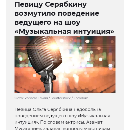
Певицу Серябкину
возмутило поведение
ведущего на шоу
«Музыкальная интуиция»
Фото: Romolo Tavani / Shutterstock / Fotodom
Певица Ольга Серябкина недовольна
поведением ведущего шоу «Музыкальная
интуиция». По словам актрисы, Азамат
Мусагалиев, задавая вопросы участникам