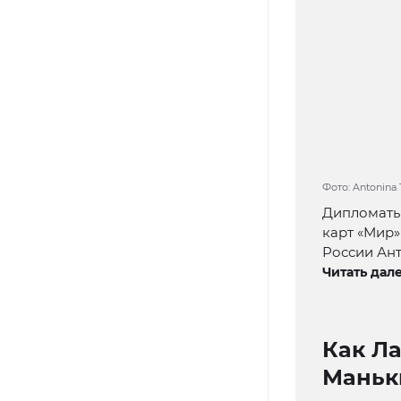
Фото: Antonina 
Дипломаты
карт «Мир»
России Ант
Читать дале
Как Л
Маньк