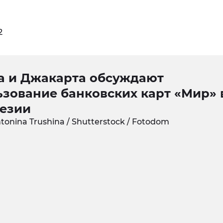
2
а и Джакарта обсуждают
ьзование банковских карт «Мир» 
езии