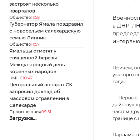
застроят несколько
кварталов
Общество
11:58
Военносл
Губернатор Ямала поздравил
в ДНР, ЛН
с новосельем салехардскую
председа
семью Линник
интервью
Общество
11:57
Ямальцы отметят у
священной березы
Международный день
Причем, по
коренных народов
уже проход
КМНС
10:47
года.
Центральный аппарат СК
запросил доклад об
— Первые, 
массовом отравлении в
действующ
Салехарде
частям дру
Происшествия
09:51
Загрузка...
границе с 
Парламента