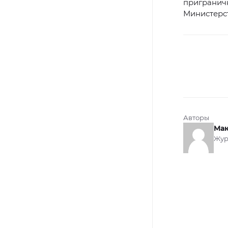
приграничн
Министерс
Авторы
Мак
Жур