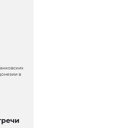
банковских
донезии в
тречи