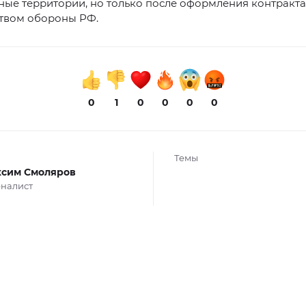
ые территории, но только после оформления контракта
твом обороны РФ.
0
1
0
0
0
0
Темы
сим Смоляров
налист