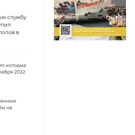
ую службу
упил
полов в
ят, которые
ноября 2022
военным
бы на