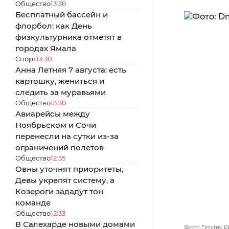
Общество
13:38
Бесплатный бассейн и
флорбол: как День
физкультурника отметят в
городах Ямала
Спорт
13:30
Анна Летняя 7 августа: есть
картошку, жениться и
следить за муравьями
Общество
13:30
Авиарейсы между
Ноябрьском и Сочи
перенесли на сутки из-за
ограничений полетов
Общество
12:55
Овны уточнят приоритеты,
Девы укрепят систему, а
Козероги зададут тон
команде
Общество
12:33
В Салехарде новыми домами
Фото: Dmitriy 