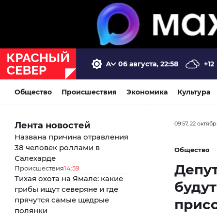
06 августа, 22:58
+12
Общество
Происшествия
Экономика
Культура
Лента новостей
09:57, 22 октяб
Названа причина отравления
38 человек роллами в
Общество
Салехарде
Депут
Происшествия
14:59
Тихая охота на Ямале: какие
будут
грибы ищут северяне и где
прячутся самые щедрые
прис
полянки