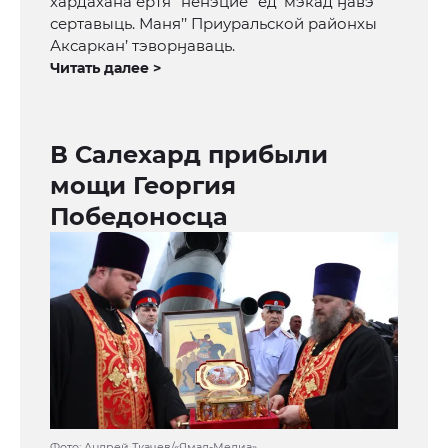
хардахана ёртя’’ ненэцие’’ ед’ мэкад ӈавэ
сертавыць. Маня’’ Приуральской районхы
Аксаркан’ тэворӈаваць.
Читать далее >
В Салехард прибыли
мощи Георгия
Победоносца
Фото: Андрей Ткачев/«Ямал-Медиа»