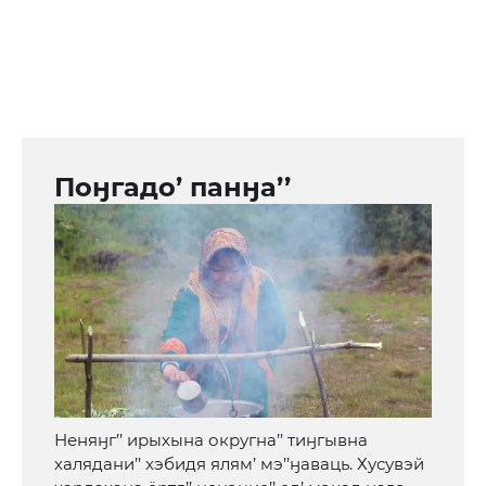
Поӈгадо’ панӈа’’
Неняӈг’’ ирыхына округна’’ тиӈгывна
халядани’’ хэбидя ялям’ мэ’’ӈаваць. Хусувэй