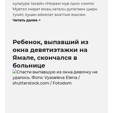
культура тахайн «Нюрам мув ӆыӆ» нэмпи
Мувтэӆ мират емаң хатаӆн рупатаем щирн
туняӆ ӆуңан айкеӆат акаттыя яңхсам.
Читать далее >
Ребенок, выпавший из
окна девятиэтажки на
Ямале, скончался в
больнице