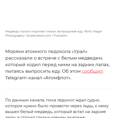
Медведь строил морякам глазки, выпрашивая еду. Фото: Nagel
Photography / shutterstock.com / Fotodom
Моряки атомного ледокола «Урал»
рассказали о встрече с белым медведем,
который ходил перед ними на задних лапах,
пытаясь выпросить еду. Об этом
сообщил
Telegram-канал «Атомфлот».
По данным канала, пока ледокол ждал судно,
которое нужно было провести через льды, к нему
вышел белый медведь, который встал на задние
лапы и строил глазки членам экипажа.