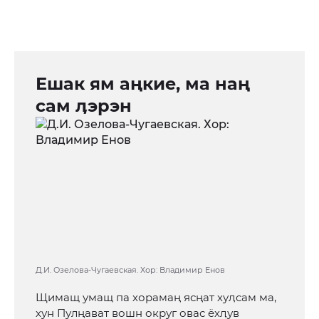
Ешак ям аңкие, ма наң
сам ӆэрэн
Д.И. Озелова-Чугаевская. Хор: Владимир Енов
Щимащ умащ па хорамаң ясңат хуӆсам ма,
хун Пулңават вошн округ овас ёхӆув