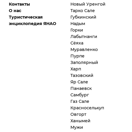
Контакты
Новый Уренгой
О нас
Тарко Сале
Туристическая
Губкинский
энциклопедия ЯНАО
Надым
Горки
Лабытнанги
Сёяха
Муравленко
Пурпе
Заполярный
Харп
Тазовский
Яр Сале
Панаевск
Самбург
Газ Сале
Красноселькуп
Овгорт
Ханымей
Мужи