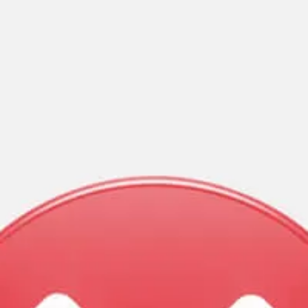
По пути губернатор ЯНАО посмотрит, как в
Пуровске движутся работы по строительству
дороги от железнодорожного вокзала до трассы —
до финиша не далеко.
Губернатор
поделился
в соцсетях планами также
проверить благоустройство в Пурпе и Пурпе-1 и
осмотреть новые локации в Никольском сквере.
– Традиционно проеду с «Честным маршрутом» по
проблемным местам города. Оставляйте свои
предложения в моих социальных сетях и на сайте
дорога89.рф
, — напомнил глава округа.
Вечером, в 19 часов, Дмитрий Артюхов встретится в
губкинцами на площадке возле четвертой школы.
На случай дождя общение организуют в лицее.
Губернатор
анонсировал
также еще две большие
встречи: в Муравленко на Парковом бульваре 23
августа в 19 часов и в Ноябрьске 25 августа в 19
часов в Центральном парке.
Прямая трансляция пройдет
на странице во
«ВКонтакте»
, где можно задать вопросы онлайн.