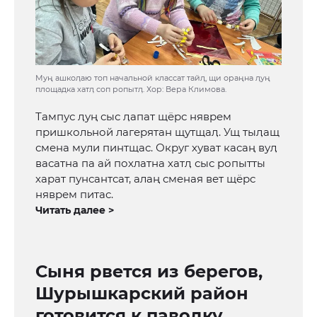
Муң ашкоӆаю топ начальной классат тайӆ, щи ораңна ӆуң
площадка хатӆ соп ропытӆ. Хор: Вера Климова.
Тампус ӆуң сыс ӆапат щёрс няврем
пришкольной лагерятан щутщаӆ. Ущ тыӆащ
смена мули пинтщас. Округ хуват касаң вуӆ
васатна па ай похлатна хатӆ сыс ропытты
харат пунсантсат, алаң сменая вет щёрс
няврем питас.
Читать далее >
Сыня рвется из берегов,
Шурышкарский район
готовится к паводку