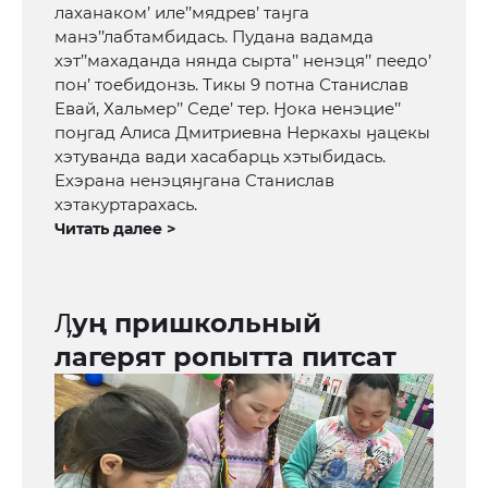
лаханаком’ иле’’мядрев’ таӈга
манэ’’лабтамбидась. Пудана вадамда
хэт’’махаданда нянда сырта’’ ненэця’’ пеедо’
пон’ тоебидонзь. Тикы 9 потна Станислав
Евай, Хальмер’’ Седе’ тер. Ӈока ненэцие’’
поӈгад Алиса Дмитриевна Неркахы ӈацекы
хэтуванда вади хасабарць хэтыбидась.
Ехэрана ненэцяӈгана Станислав
хэтакуртарахась.
Читать далее >
Ӆуң пришкольный
лагерят ропытта питсат