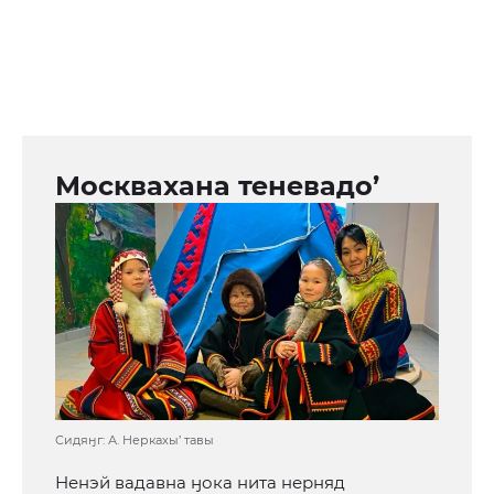
Москвахана теневадо’
Сидяӈг: А. Неркахы’ тавы
Ненэй вадавна ӈока нита нерняд