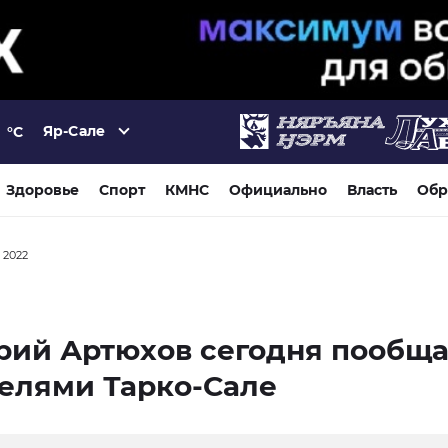
Яр-Сале
°C
Здоровье
Спорт
КМНС
Официально
Власть
Обр
а 2022
рий Артюхов сегодня пообща
елями Тарко-Сале