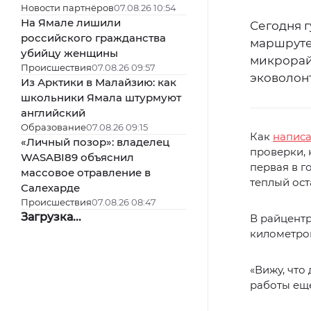
Новости партнёров
07.08.26 10:54
На Ямале лишили
Сегодня 
российского гражданства
маршрут
убийцу женщины
микрорай
Происшествия
07.08.26 09:57
эковолон
Из Арктики в Малайзию: как
школьники Ямала штурмуют
английский
Образование
07.08.26 09:15
Как
напис
«Личный позор»: владелец
проверки, 
WASABI89 объяснил
первая в г
массовое отравление в
теплый ос
Салехарде
Происшествия
07.08.26 08:47
Загрузка...
В райцентр
километро
«Вижу, что
работы еще