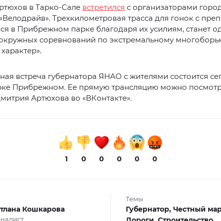
ртюхов в Тарко-Сале
встретился
с организаторами горо
«Велодрайв». Трехкилометровая трасса для гонок с преп
я в Прибрежном парке благодаря их усилиям, станет о
окружных соревнований по экстремальному многоборь
характер».
ая встреча губернатора ЯНАО с жителями состоится сег
арке Прибрежном. Ее прямую трансляцию можно посмотр
митрия Артюхова во «ВКонтакте».
1
0
0
0
0
0
Темы
тлана Кошкарова
Губернатор,
Честный ма
налист
Дороги,
Строительство,