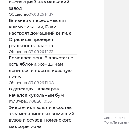
инспекцией на ямальский
завод
Общество
07.08.26 14:17
Близнецы переосмыслят
коммуникации, Раки
настроят домашний ритм, а
Стрельцы проверят
реальность планов
Общество
07.08.26 12:33
Ермолаев день 8 августа: не
есть яблоки, женщинам
лениться и носить красную
нитку
Общество
07.08.26 11:08
В детсадах Салехарда
начался кукольный бум
Культура
07.08.26 10:56
Энергетики вошли в состав
экзаменационных комиссий
Сегодня вечер
вузов и ссузов Тюменского
Фото: Telegra
макрорегиона