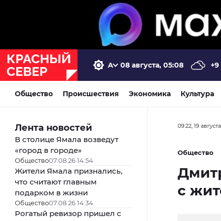
08 августа, 05:08
+9
Общество
Происшествия
Экономика
Культура
Лента новостей
09:22, 19 август
В столице Ямала возведут
«город в городе»
Общество
Общество
07.08.26 14:54
Дмит
Жители Ямала признались,
что считают главным
с жит
подарком в жизни
Общество
07.08.26 14:34
Рогатый ревизор пришел с