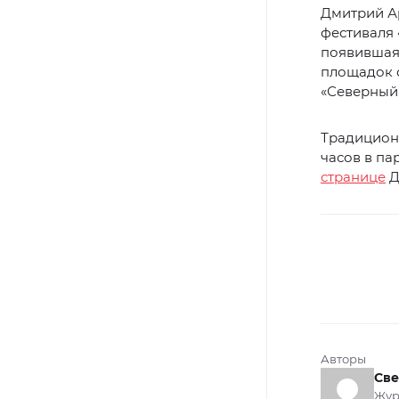
Дмитрий А
фестиваля 
появившаяс
площадок 
«Северный 
Традиционн
часов в п
странице
Д
Авторы
Све
Жур