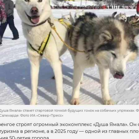
Душа Ямала» станет стартовой точкой будущих гонок на собачьих упряжках.
 Салехарде. Фото ИА «Север-Пресс»
енгое строят огромный экокомплекс «Душа Ямала». Он 
туризма в регионе, а в 2025 году — одной из главных п
ия 50-летия города.