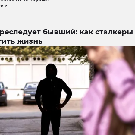
е >
реследует бывший: как сталкеры
тить жизнь