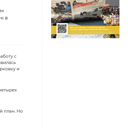
ом
к в
аботу с
явилась
рковку и
четырех
й план. Но