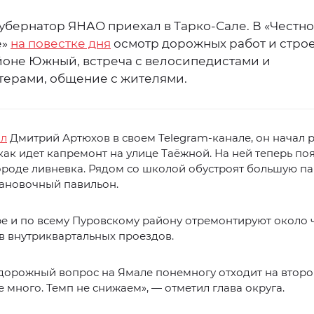
губернатор ЯНАО приехал в Тарко-Сале. В «Честн
е»
на повестке дня
осмотр дорожных работ и строе
оне Южный, встреча с велосипедистами и
терами, общение с жителями.
ал
Дмитрий Артюхов в своем Telegram-канале, он начал р
как идет капремонт на улице Таёжной. На ней теперь по
ороде ливневка. Рядом со школой обустроят большую па
тановочный павильон.
е и по всему Пуровскому району отремонтируют около 
в внутриквартальных проездов.
 дорожный вопрос на Ямале понемногу отходит на второ
 много. Темп не снижаем», — отметил глава округа.