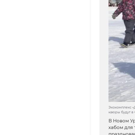
Экокомплекс «
каюры будут в
В Новом Ур
хабом для 
празднован