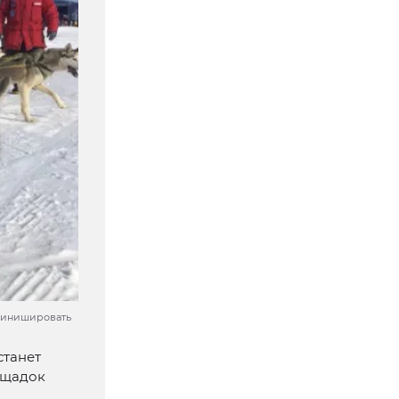
 Финишировать
станет
лощадок