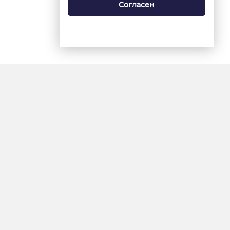
Согласен
18+
«Ямал-Медиа»
Интернет-сайт «Красный
Север»
«Север-Пресс»