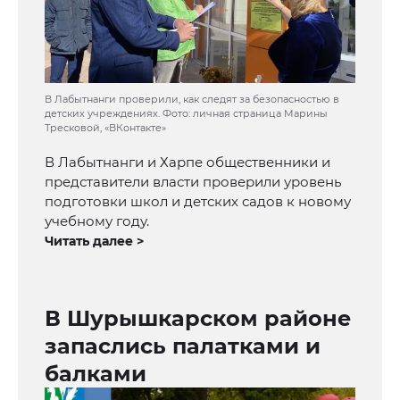
В Лабытнанги проверили, как следят за безопасностью в
детских учреждениях. Фото: личная страница Марины
Тресковой, «ВКонтакте»
В Лабытнанги и Харпе общественники и
представители власти проверили уровень
подготовки школ и детских садов к новому
учебному году.
Читать далее >
В Шурышкарском районе
запаслись палатками и
балками