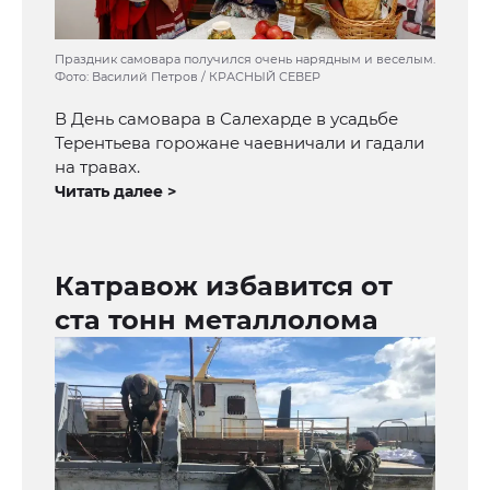
Праздник самовара получился очень нарядным и веселым.
Фото: Василий Петров / КРАСНЫЙ СЕВЕР
В День самовара в Салехарде в усадьбе
Терентьева горожане чаевничали и гадали
на травах.
Читать далее >
Катравож избавится от
ста тонн металлолома