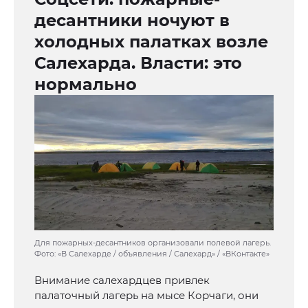
десантники ночуют в
холодных палатках возле
Салехарда. Власти: это
нормально
Для пожарных-десантников организовали полевой лагерь.
Фото: «В Салехарде / объявления / Салехард» / «ВКонтакте»
Внимание салехардцев привлек
палаточный лагерь на мысе Корчаги, они