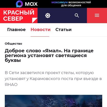
Главное
Новости
Статьи
Общество
Доброе слово «Ямал». На границе
региона установят светящиеся
буквы
В Сети засветился проект стелы, которую
установят у Карамовского поста при въезде в
ЯНАО