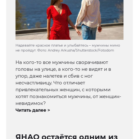
Надевайте красное платье и улыбайтесь – мужчины мимо
не пройдут. Фото: Andrey Arkusha/Shutterstock/Fotodom
На кого-то все мужчины сворачивают
головы на улице, а кого-то не видят и в
упор, даже налетев и сбив с ног
несчастливицу. Что отличает
привлекательных женщин, с которыми
хотят познакомиться мужчины, от женщин-
невидимок?
Читать далее >
ЯНАО остаётся одним из