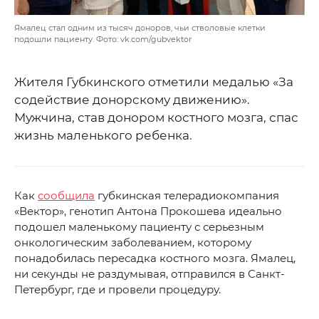
Ямалец стал одним из тысяч доноров, чьи стволовые клетки
подошли пациенту. Фото: vk.com/gubvektor
Жителя Губкинского отметили медалью «За
содействие донорскому движению».
Мужчина, став донором костного мозга, спас
жизнь маленького ребенка.
Как
сообщила
губкинская телерадиокомпания
«Вектор», генотип Антона Прокошева идеально
подошел маленькому пациенту с серьезным
онкологическим заболеванием, которому
понадобилась пересадка костного мозга. Ямалец,
ни секунды не раздумывая, отправился в Санкт-
Петербург, где и провели процедуру.