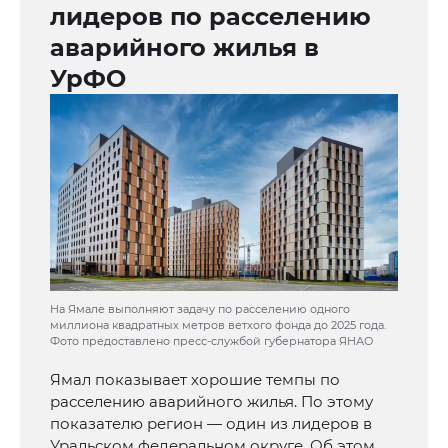
лидеров по расселению
аварийного жилья в
УрФО
На Ямале выполняют задачу по расселению одного
миллиона квадратных метров ветхого фонда до 2025 года.
Фото предоставлено пресс-службой губернатора ЯНАО
Ямал показывает хорошие темпы по
расселению аварийного жилья. По этому
показателю регион — один из лидеров в
Уральском федеральном округе. Об этом