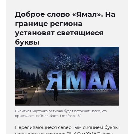
Доброе слово «Ямал». На
границе региона
установят светящиеся
буквы
Визитная карточка региона будет встречать всех, кто
приезжает на Ямал. Фото: t.me/pool_89
Переливающиеся северным сиянием буквы
установят на границе ЯНАО и ХМАО: всех,