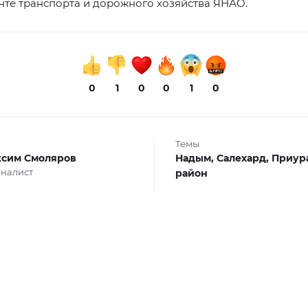
те транспорта и дорожного хозяйства ЯНАО.
0
1
0
0
1
0
Темы
сим Смоляров
Надым,
Салехард,
Приур
налист
район