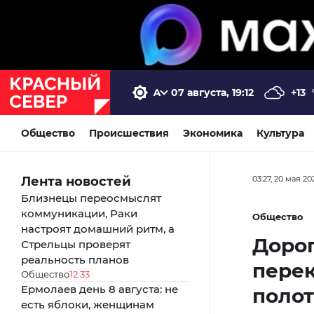
07 августа, 19:12
+13
Общество
Происшествия
Экономика
Культура
Лента новостей
03:27, 20 мая 20
Близнецы переосмыслят
коммуникации, Раки
Общество
настроят домашний ритм, а
Доро
Стрельцы проверят
реальность планов
перек
Общество
12:33
Ермолаев день 8 августа: не
поло
есть яблоки, женщинам