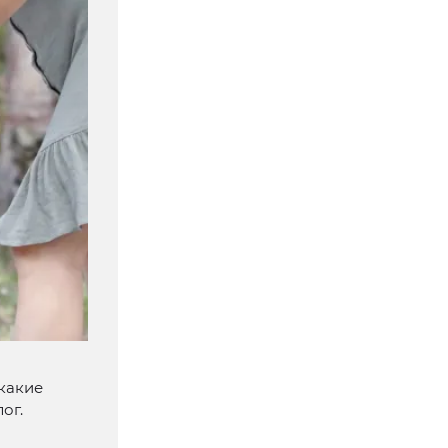
 какие
ог.