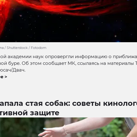
ina / Shutterstock / Fotodom
кой академии наук опровергли информацию о приближ
ой буре. Об этом сообщает МК, ссылаясь на материалы 
юсач/Двач.
е >
апала стая собак: советы кинолог
тивной защите