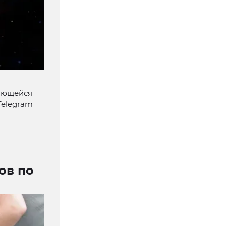
ающейся
Telegram
ов по