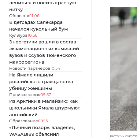
лениться и носить красную
нитку
Общество
11:08
В детсадах Салехарда
начался кукольный бум
Культура
10:56
Энергетики вошли в состав
экзаменационных комиссий
вузов и ссузов Тюменского
макрорегиона
Новости партнёров
10:54
На Ямале лишили
российского гражданства
убийцу женщины
Происшествия
09:57
Из Арктики в Малайзию: как
школьники Ямала штурмуют
английский
Образование
09:15
«Личный позор»: владелец
WASABI89 объяснил
Фото: vk.com/d