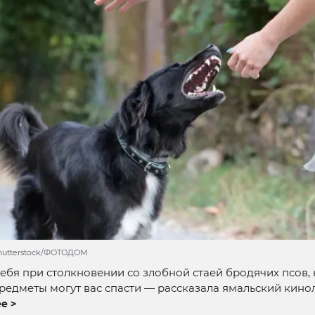
Shutterstock/ФОТОДОМ
себя при столкновении со злобной стаей бродячих псов,
едметы могут вас спасти — рассказала ямальский кинол
е >