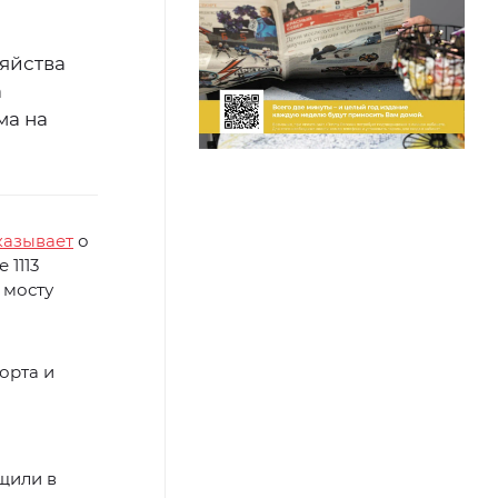
яйства
а
ма на
казывает
о
 1113
 мосту
орта и
щили в