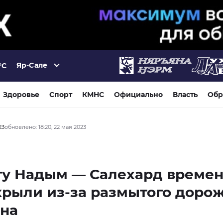
Яр-Сале
°C
Здоровье
Спорт
КМНС
Официально
Власть
Обр
23
обновлено: 18:20, 22 мая 2023
гу Надым — Салехард време
рыли из-за размытого доро
тна