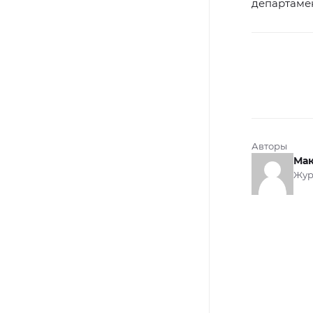
департамен
Авторы
Мак
Жур