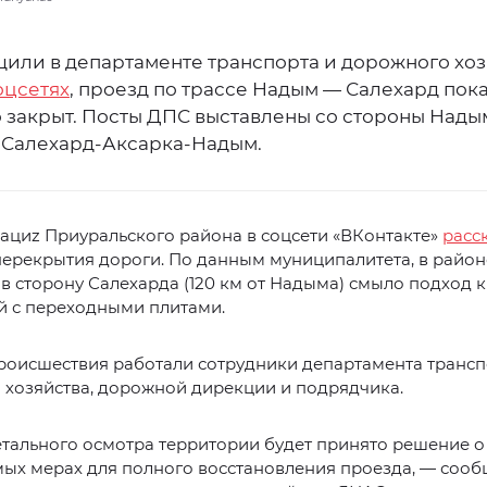
щили в департаменте транспорта и дорожного хоз
оцсетях
, проезд по трассе Надым — Салехард пок
 закрыт. Посты ДПС выставлены со стороны Нады
 Салехард-Аксарка-Надым.
ациz Приуральского района в соцсети «ВКонтакте»
расс
ерекрытия дороги. По данным муниципалитета, в районе
в сторону Салехарда (120 км от Надыма) смыло подход к
й с переходными плитами.
роисшествия работали сотрудники департамента трансп
 хозяйства, дорожной дирекции и подрядчика.
тального осмотра территории будет принято решение о
ых мерах для полного восстановления проезда, — сооб