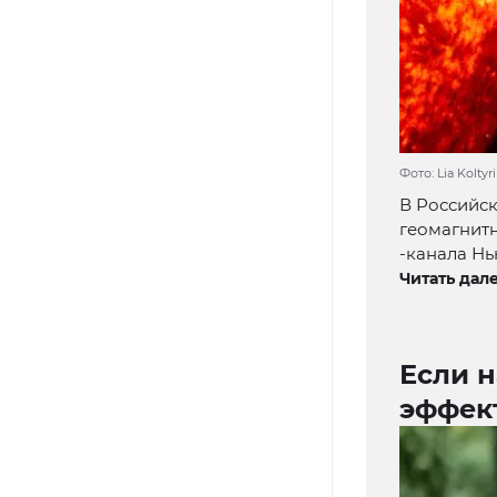
Фото: Lia Koltyr
В Российс
геомагнитн
-канала Нь
Читать дале
Если н
эффек