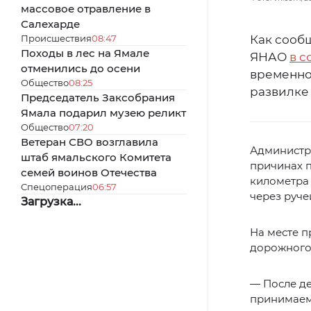
массовое отравление в
Салехарде
Происшествия
08:47
Как сооб
Походы в лес на Ямале
ЯНАО
в с
отменились до осени
временно
Общество
08:25
развилке
Председатель Заксобрания
Ямала подарил музею реликт
Общество
07:20
Ветеран СВО возглавила
Администр
штаб ямальского Комитета
причинах п
семей воинов Отечества
километра 
Спецоперация
06:57
через руче
Загрузка...
На месте п
дорожного
— После де
принимаем