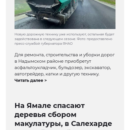
Новую дорожную технику уже используют, остальная будет
задействована в следующем сезоне. Фото: предоставлено
пресс-службой губернатора ЯНАО
Для ремонта, строительства и уборки дорог
в Надымском районе приобретут
асфальтоукладчик, бульдозер, экскаватор,
автогрейдер, катки и другую технику.
Читать далее >
На Ямале спасают
деревья сбором
макулатуры, в Салехарде