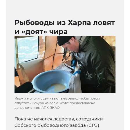
Рыбоводы из Харпа ловят
и «доят» чира
Икру и молоки сцеживают аккуратно, чтобы потом
отпустить щёкура на волю. Фото: предоставлено
департаментом АПК ЯНАО
Пока не начался ледостав, сотрудники
Собского рыбоводного завода (СРЗ)