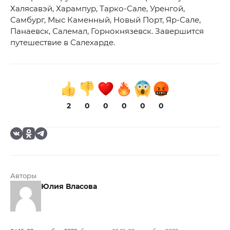
Халясавэй, Харампур, Тарко-Сале, Уренгой,
Самбург, Мыс Каменный, Новый Порт, Яр-Сале,
Панаевск, Салемал, Горнокнязевск. Завершится
путешествие в Салехарде.
2
0
0
0
0
0
Авторы
Юлия Власова