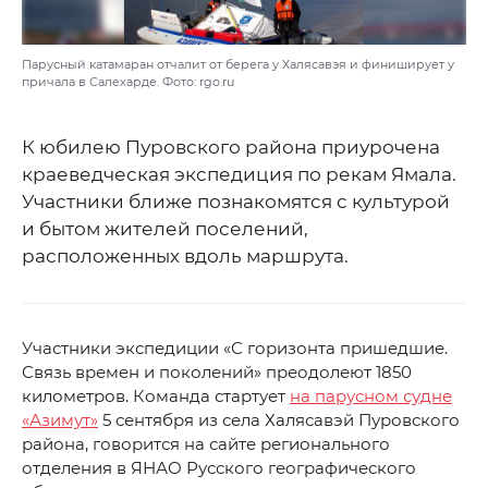
Парусный катамаран отчалит от берега у Халясавэя и финиширует у
причала в Салехарде. Фото: rgo.ru
К юбилею Пуровского района приурочена
краеведческая экспедиция по рекам Ямала.
Участники ближе познакомятся с культурой
и бытом жителей поселений,
расположенных вдоль маршрута.
Участники экспедиции «С горизонта пришедшие.
Связь времен и поколений» преодолеют 1850
километров. Команда стартует
на парусном судне
«Азимут»
5 сентября из села Халясавэй Пуровского
района, говорится на сайте регионального
отделения в ЯНАО Русского географического