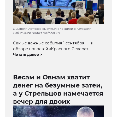
Дмитрий Артюхов выступил с лекцией в гимназии
Лабытнанги. Фото: t.me/pool_89
Самые важные события 1 сентября — в
обзоре новостей «Красного Севера».
Читать далее >
Весам и Овнам хватит
денег на безумные затеи,
а у Стрельцов намечается
вечер для двоих