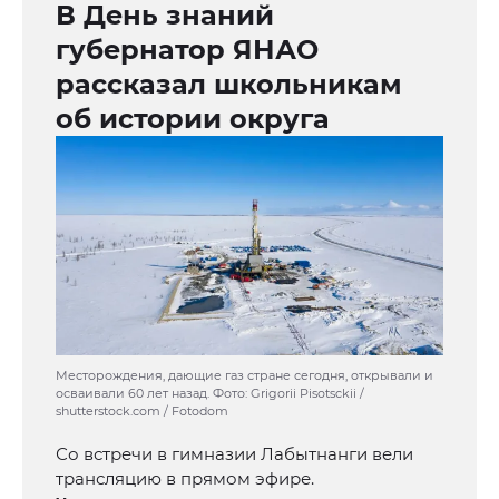
В День знаний
губернатор ЯНАО
рассказал школьникам
об истории округа
Месторождения, дающие газ стране сегодня, открывали и
осваивали 60 лет назад. Фото: Grigorii Pisotsckii /
shutterstock.com / Fotodom
Со встречи в гимназии Лабытнанги вели
трансляцию в прямом эфире.