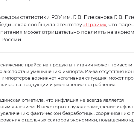
федры статистики РЭУ им. Г. В. Плеханова Г. В. Пл
бединская сообщила агентству
«Прайм»
, что паде
 питания может отрицательно повлиять на эконо
 России.
снижение прайса на продукты питания может привести 
 экспорта и уменьшению импорта. Из-за отсутствия ко
 импортеров возникнет негативная ситуация: может пр
 качества продукции и уменьшение потребления.
единская отметила, что инфляция не всегда является
ьным явлением. В некоторых случаях замедление инфля
к увеличению фактической безработицы, сворачиванию
ирования отдельных секторов экономики, повышению к