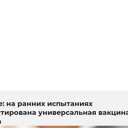
e: на ранних испытаниях
стирована универсальная вакцина
а