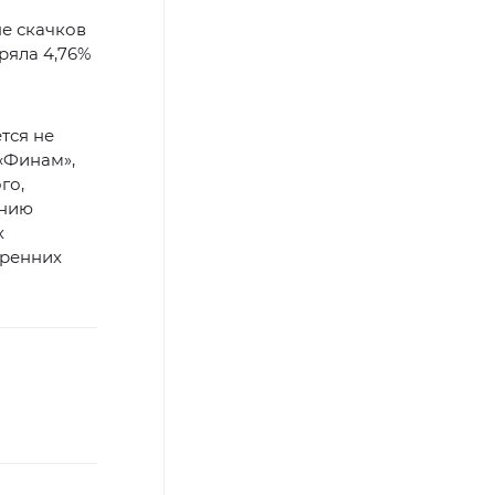
не скачков
ряла 4,76%
тся не
«Финам»,
го,
ению
х
тренних