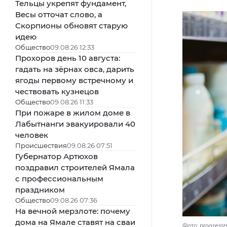
Тельцы укрепят фундамент,
Весы отточат слово, а
Скорпионы обновят старую
идею
Общество
09.08.26 12:33
Прохоров день 10 августа:
гадать на зёрнах овса, дарить
ягоды первому встречному и
чествовать кузнецов
Общество
09.08.26 11:33
При пожаре в жилом доме в
Лабытнанги эвакуировали 40
человек
Происшествия
09.08.26 07:51
Губернатор Артюхов
поздравил строителей Ямала
с профессиональным
праздником
Общество
09.08.26 07:36
На вечной мерзлоте: почему
дома на Ямале ставят на сваи
Фото: progressm