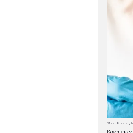
Фото: PhotobyT
Команда уч