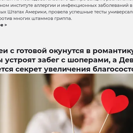
ном институте аллергии и инфекционных заболеваний в
ых Штатах Америки, провела успешные тесты универса
ротив многих штаммов гриппа.
е >
и с готовой окунутся в романтику
 устроят забег с шоперами, а Де
тся секрет увеличения благосос