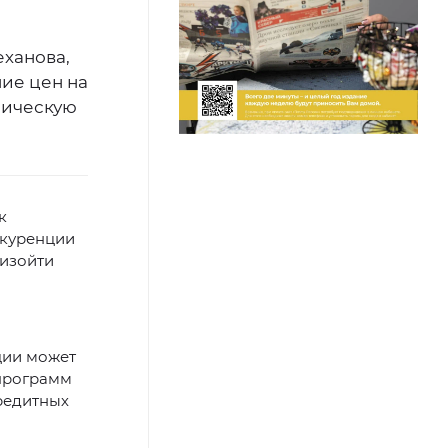
еханова,
ние цен на
мическую
к
нкуренции
оизойти
ции может
 программ
редитных