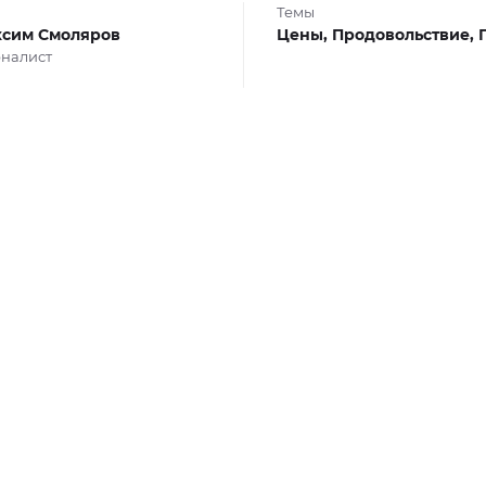
Темы
сим Смоляров
Цены,
Продовольствие,
налист