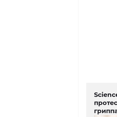
Scienc
проте
грипп