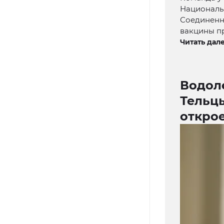
Националь
Соединенн
вакцины п
Читать дале
Водоле
Тельцы
открое