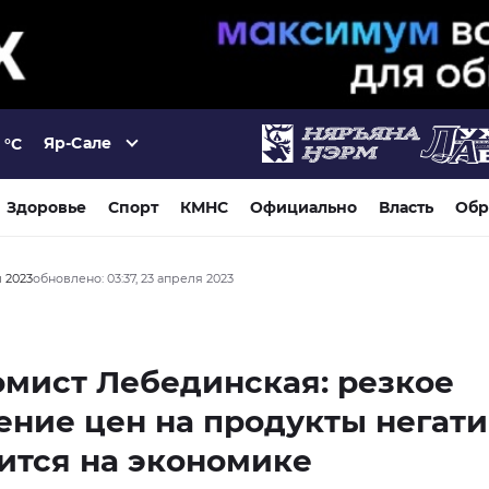
Яр-Сале
°C
Здоровье
Спорт
КМНС
Официально
Власть
Обр
я 2023
обновлено: 03:37, 23 апреля 2023
мист Лебединская: резкое
ние цен на продукты негат
ится на экономике