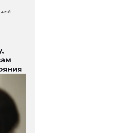
льной
,
вам
тояния