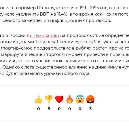
ивела в пример Польшу, которая в 1991–1995 годах на фо
умела увеличить ВВП на 11,4%, в то время как Чехия поте
т резкого замедления инфляционных процессов.
то в России
динамика цен
на продовольствие определяе
овыми ценами. При ослаблении курса рубля, указывает 
мпортируемое продовольствие в рублях растет. Кроме то
 маршрута внешней торговли может привести к повыш
ких издержек и увеличению зависимости от тех или ины
 Однако с лета существенное влияние на динамику вну
ии будет оказывать урожай нового года.
0
5
0
0
0
3