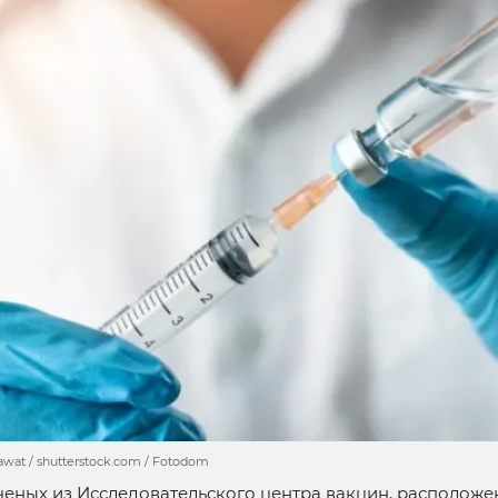
awat / shutterstock.com / Fotodom
еных из Исследовательского центра вакцин, расположе