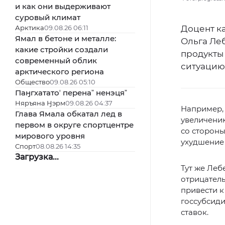
и как они выдерживают
суровый климат
Арктика
09.08.26 06:11
Доцент ка
Ямал в бетоне и металле:
Ольга Ле
какие стройки создали
продукты
современный облик
ситуацию
арктического региона
Общество
09.08.26 05:10
Паӈгхататоʼ перенаˮ ненэцяˮ
Няръяна Ӈэрм
09.08.26 04:37
Например, 
Глава Ямала обкатал лед в
увеличению
первом в округе спортцентре
со стороны
мирового уровня
ухудшение
Спорт
08.08.26 14:35
Загрузка...
Тут же Леб
отрицател
привести 
госсубсид
ставок.