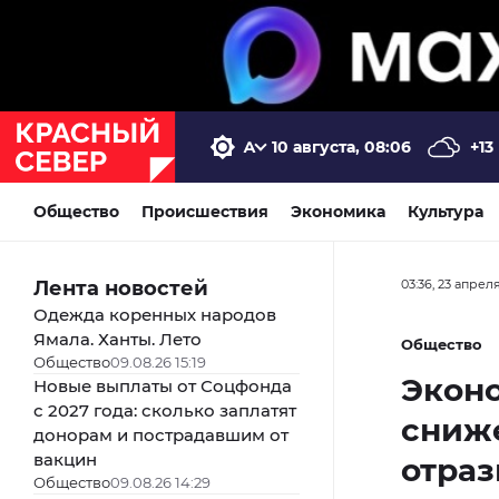
10 августа, 08:06
+13
Общество
Происшествия
Экономика
Культура
Лента новостей
03:36, 23 апрел
Одежда коренных народов
Ямала. Ханты. Лето
Общество
Общество
09.08.26 15:19
Эконо
Новые выплаты от Соцфонда
с 2027 года: сколько заплатят
сниже
донорам и пострадавшим от
вакцин
отраз
Общество
09.08.26 14:29