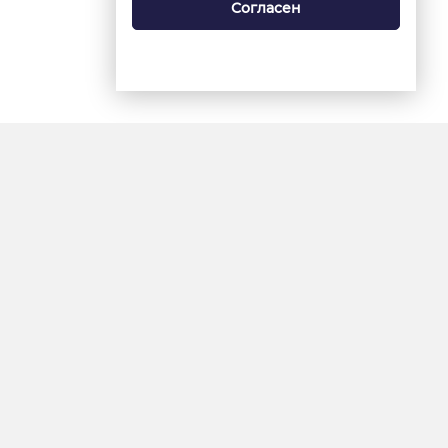
Согласен
18+
«Ямал-Медиа»
Интернет-сайт «Красный
Север»
«Север-Пресс»